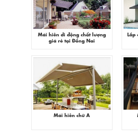
Mái hiên di động chất lượng
Lắp 
giá rẻ tại Đồng Nai
Mái hiên chữ A