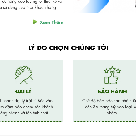
lực nâng cao tay nghề, thiết kế và
ầu sử dụng của mọi khách hàng
Xem Thêm
LÝ DO CHỌN CHÚNG TÔI
ĐẠI LÝ
BẢO HÀNH
i nhánh đại lý trải từ Bắc vào
Chế độ bảo bảo sản phẩm t
m đảm bảo chăm sóc khách
đến 36 tháng tuỳ vào loại s
àng nhanh và tận tình nhất.
phẩm.