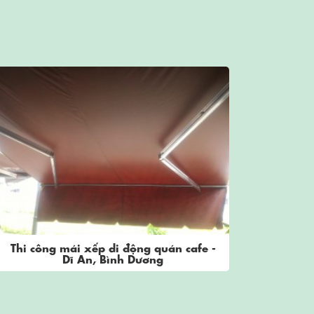
i động quán cafe -
Thi công mái xếp di động qu
nh Dương
Thuận An, Bình Dươ