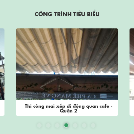
CÔNG TRÌNH TIÊU BIỂU
ái xếp di động quán cafe -
Thi công mái xếp d
Quận 2
Dĩ An, Bì