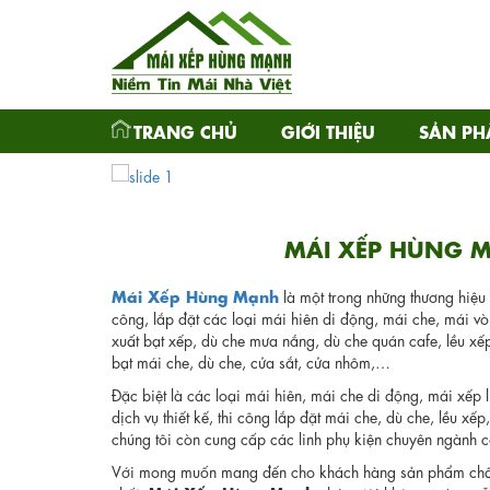
TRANG CHỦ
GIỚI THIỆU
SẢN P
MÁI XẾP HÙNG 
Mái Xếp Hùng Mạnh
là một trong những thương hiệu
công, lắp đặt các loại mái hiên di động, mái che, mái v
xuất bạt xếp, dù che mưa nắng, dù che quán cafe, lều xế
bạt mái che, dù che, cửa sắt, cửa nhôm,…
Đặc biệt là các loại mái hiên, mái che di động, mái xếp
dịch vụ thiết kế, thi công lắp đặt mái che, dù che, lều xếp
chúng tôi còn cung cấp các linh phụ kiện chuyên ngành c
Với mong muốn mang đến cho khách hàng sản phẩm chất 