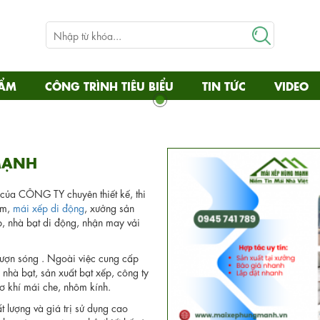
HẨM
CÔNG TRÌNH TIÊU BIỂU
TIN TỨC
VIDEO
MẠNH
 của CÔNG TY chuyên thiết kế, thi
òm,
mái xếp di động
, xưởng sản
p, nhà bạt di động, nhận may vải
 lượn sóng . Ngoài việc cung cấp
, nhà bạt, sản xuất bạt xếp, công ty
ơ khí mái che, nhôm kính.
lượng và giá trị sử dụng cao