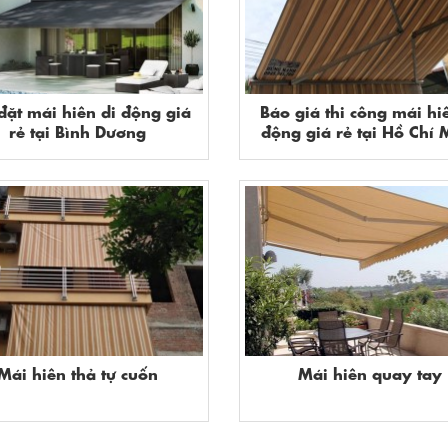
đặt mái hiên di động giá
Báo giá thi công mái hi
rẻ tại Bình Dương
động giá rẻ tại Hồ Chí 
Mái hiên thả tự cuốn
Mái hiên quay tay