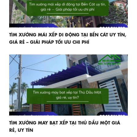
TÌM XƯỞNG MÁI XẾP DI ĐỘNG TẠI BẾN CÁT UY TÍN,
GIÁ RẺ – GIẢI PHÁP TỐI ƯU CHI PHÍ
TÌM XƯỞNG MAY BẠT XẾP TẠI THỦ DẦU MỘT GIÁ
RẺ, UY TÍN