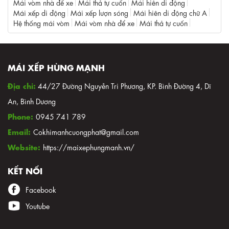
Mái vòm nhà để xe
Mái thả tự cuốn
Mái hiên di động
Mái xếp di động
Mái xếp lượn sóng
Mái hiên di động chữ A
Hệ thống mái vòm
Mái vòm nhà để xe
Mái thả tự cuốn
MÁI XẾP HÙNG MẠNH
Địa chỉ:
44/27 Đường Nguyễn Tri Phương, KP. Bình Đường 4, Dĩ
An, Bình Dương
Phone:
0945 741 789
Email:
Cokhimanhcuongphat@gmail.com
Website:
https://maixephungmanh.vn/
KẾT NỐI
Facebook
Youtube