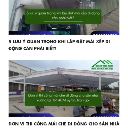
5 LƯU Ý QUAN TRỌNG KHI LẮP ĐẶT MÁI XẾP DI
ĐỘNG CẦN PHẢI BIẾT?
ĐƠN VỊ THI CÔNG MÁI CHE DI ĐỘNG CHO SÂN NHÀ