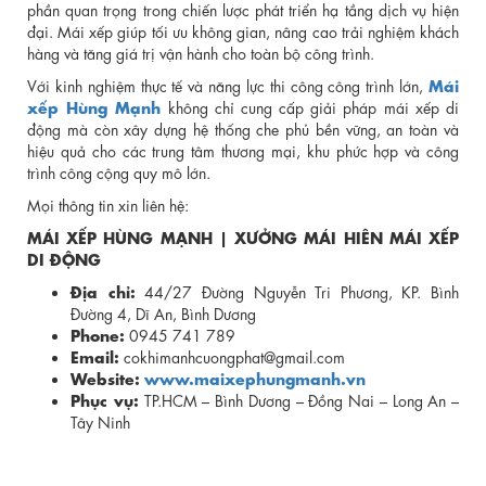
phần quan trọng trong chiến lược phát triển hạ tầng dịch vụ hiện
đại. Mái xếp giúp tối ưu không gian, nâng cao trải nghiệm khách
hàng và tăng giá trị vận hành cho toàn bộ công trình.
Mái
Với kinh nghiệm thực tế và năng lực thi công công trình lớn,
xếp Hùng Mạnh
không chỉ cung cấp giải pháp mái xếp di
động mà còn xây dựng hệ thống che phủ bền vững, an toàn và
hiệu quả cho các trung tâm thương mại, khu phức hợp và công
trình công cộng quy mô lớn.
Mọi thông tin xin liên hệ:
MÁI XẾP HÙNG MẠNH | XƯỞNG MÁI HIÊN MÁI XẾP
DI ĐỘNG
Địa chỉ:
44/27 Đường Nguyễn Tri Phương, KP. Bình
Đường 4, Dĩ An, Bình Dương
Phone:
0945 741 789
Email:
cokhimanhcuongphat@gmail.com
Website:
www.maixephungmanh.vn
Phục vụ:
TP.HCM – Bình Dương – Đồng Nai – Long An –
Tây Ninh