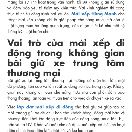
mang lại sự linh hoạt trong vận hành, tối ưu không gian sử dụng
và đảm bảo yếu tố thẩm mỹ kiến trúc. Với kinh nghiệm thi công
Mái xếp Hùng Mạnh
thực tế nhiều công trình bãi xe lớn,
cho
rằng: mái xếp không chỉ là giải pháp che nắng mưa, mà còn là
một hạng mục hạ tầng quan trọng, cần được thiết kế như một hệ
thống kỹ thuật hoàn chỉnh.
Vai trò của mái xếp di
động trong không gian
bãi giữ xe trung tâm
thương mại
Bãi giữ xe tại trung tâm thương mại thường có diện tích lớn, mật
độ phương tiện cao và tần suất sử dụng liên tục trong ngày. Không
gian này không chỉ cần che nắng mưa mà còn phải đảm bảo
thông thoáng, an toàn và thuận tiện cho việc di chuyển xe ra vào.
lắp đặt mái xếp di động
Việc
cho bãi giữ xe giúp tạo ra
môi trường gửi xe dễ chịu hơn cho khách hàng, đồng thời bảo vệ
phương tiện khỏi tác động trực tiếp của nắng nóng, mưa lớn, bụi
bẩn và tia UV. Khác với mái che cố định, mái xếp có thể linh hoạt
điều chỉnh theo điều kiện thời tiết và lưu lượng xe.