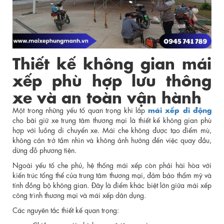
Thiết kế không gian mái
xếp phù hợp lưu thông
xe và an toàn vận hành
mái xếp di động
Một trong những yếu tố quan trọng khi lắp
cho bãi giữ xe trung tâm thương mại là thiết kế không gian phù
hợp với luồng di chuyển xe. Mái che không được tạo điểm mù,
không cản trở tầm nhìn và không ảnh hưởng đến việc quay đầu,
dừng đỗ phương tiện.
Ngoài yếu tố che phủ, hệ thống mái xếp còn phải hài hòa với
kiến trúc tổng thể của trung tâm thương mại, đảm bảo thẩm mỹ và
tính đồng bộ không gian. Đây là điểm khác biệt lớn giữa mái xếp
công trình thương mại và mái xếp dân dụng.
Các nguyên tắc thiết kế quan trọng: