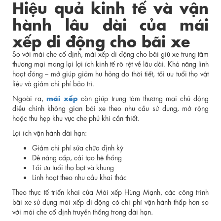
Hiệu quả kinh tế và vận
hành lâu dài của mái
xếp di động cho bãi xe
So với mái che cố định, mái xếp di động cho bãi giữ xe trung tâm
thương mại mang lại lợi ích kinh tế rõ rệt về lâu dài. Khả năng linh
hoạt đóng – mở giúp giảm hư hỏng do thời tiết, tối ưu tuổi thọ vật
liệu và giảm chi phí bảo trì.
mái xếp
Ngoài ra,
còn giúp trung tâm thương mại chủ động
điều chỉnh không gian bãi xe theo nhu cầu sử dụng, mở rộng
hoặc thu hẹp khu vực che phủ khi cần thiết.
Lợi ích vận hành dài hạn:
Giảm chi phí sửa chữa định kỳ
Dễ nâng cấp, cải tạo hệ thống
Tối ưu tuổi thọ bạt và khung
Linh hoạt theo nhu cầu khai thác
Theo thực tế triển khai của Mái xếp Hùng Mạnh, các công trình
bãi xe sử dụng mái xếp di động có chi phí vận hành thấp hơn so
với mái che cố định truyền thống trong dài hạn.