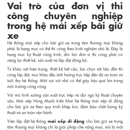
Vai trò của đơn vị thi
công chuyên nghiệp
trong hệ mái xếp bãi giữ
xe
Hệ thống mái xếp cho bãi giữ xe trung tâm thương mại không
phải là hạng mục có thể thi công theo kinh nghiệm nhỏ lẻ. Đây là
hạng mục kỹ thuật công trình, đòi hỏi đơn vị thi công phải có
năng lực thiết kế, sản xuất và lắp đặt đồng bộ.
Từ khảo sát hiện trạng, thiết kế kết cấu, lựa chọn vật liệu đến thi
công lắp đặt, mọi khâu đều ảnh hưởng trực tiếp đến độ an toàn và
tuổi thọ hệ thống. Một sai sót nhỏ có thể gây hậu quả lớn trong
môi trường công cộng.
Với mô hình xưởng sản xuất trực tiếp và đội ngũ kỹ thuật chuyên
sâu, Mái xếp Hùng Mạnh triển khai hệ thống mái xếp di động
cho bãi giữ xe theo quy trình khép kín, đảm bảo chất lượng kỹ
thuật và an toàn vận hành.
mái xếp di động
Việc lắp đặt hệ thống
cho bãi giữ xe trung
tâm thương mại không chỉ là giải pháp che nắng mưa, mà là một