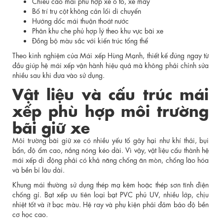
Chiều cao mái phù hợp xe ô tô, xe máy
Bố trí trụ cột không cản lối di chuyển
Hướng dốc mái thuận thoát nước
Phân khu che phủ hợp lý theo khu vực bãi xe
Đồng bộ màu sắc với kiến trúc tổng thể
Theo kinh nghiệm của Mái xếp Hùng Mạnh, thiết kế đúng ngay từ
đầu giúp hệ mái xếp vận hành hiệu quả mà không phải chỉnh sửa
nhiều sau khi đưa vào sử dụng.
Vật liệu và cấu trúc mái
xếp phù hợp môi trường
bãi giữ xe
Môi trường bãi giữ xe có nhiều yếu tố gây hại như khí thải, bụi
bẩn, độ ẩm cao, nắng nóng kéo dài. Vì vậy, vật liệu cấu thành hệ
mái xếp di động phải có khả năng chống ăn mòn, chống lão hóa
và bền bỉ lâu dài.
Khung mái thường sử dụng thép mạ kẽm hoặc thép sơn tĩnh điện
chống gỉ. Bạt xếp ưu tiên loại bạt PVC phủ UV, nhiều lớp, chịu
nhiệt tốt và ít bạc màu. Hệ ray và phụ kiện phải đảm bảo độ bền
cơ học cao.