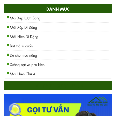
DANH MỤC
Mái Xếp Lượn Sóng
Mái Xếp Di Động
Mái Hiên Di Động
Bạt thả tự cuốn
Dù che mưa nắng
Xưởng bạt và phụ kiện
Mái Hiên Chữ A
HỖ TRỢ TRỰC TUYẾN