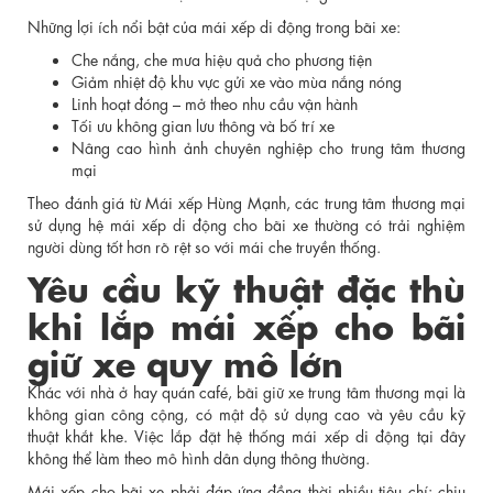
Những lợi ích nổi bật của mái xếp di động trong bãi xe:
Che nắng, che mưa hiệu quả cho phương tiện
Giảm nhiệt độ khu vực gửi xe vào mùa nắng nóng
Linh hoạt đóng – mở theo nhu cầu vận hành
Tối ưu không gian lưu thông và bố trí xe
Nâng cao hình ảnh chuyên nghiệp cho trung tâm thương
mại
Theo đánh giá từ Mái xếp Hùng Mạnh, các trung tâm thương mại
sử dụng hệ mái xếp di động cho bãi xe thường có trải nghiệm
người dùng tốt hơn rõ rệt so với mái che truyền thống.
Yêu cầu kỹ thuật đặc thù
khi lắp mái xếp cho bãi
giữ xe quy mô lớn
Khác với nhà ở hay quán café, bãi giữ xe trung tâm thương mại là
không gian công cộng, có mật độ sử dụng cao và yêu cầu kỹ
thuật khắt khe. Việc lắp đặt hệ thống mái xếp di động tại đây
không thể làm theo mô hình dân dụng thông thường.
Mái xếp cho bãi xe phải đáp ứng đồng thời nhiều tiêu chí: chịu