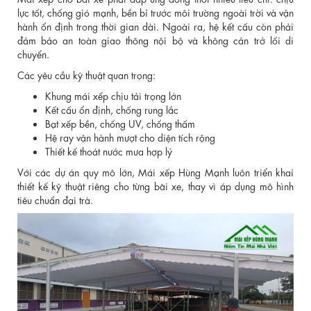
lực tốt, chống gió mạnh, bền bỉ trước môi trường ngoài trời và vận
hành ổn định trong thời gian dài. Ngoài ra, hệ kết cấu còn phải
đảm bảo an toàn giao thông nội bộ và không cản trở lối di
chuyển.
Các yêu cầu kỹ thuật quan trọng:
Khung mái xếp chịu tải trọng lớn
Kết cấu ổn định, chống rung lắc
Bạt xếp bền, chống UV, chống thấm
Hệ ray vận hành mượt cho diện tích rộng
Thiết kế thoát nước mưa hợp lý
Với các dự án quy mô lớn, Mái xếp Hùng Mạnh luôn triển khai
thiết kế kỹ thuật riêng cho từng bãi xe, thay vì áp dụng mô hình
tiêu chuẩn đại trà.