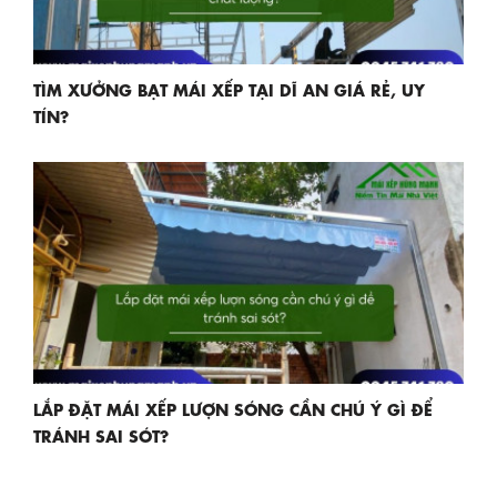
TÌM XƯỞNG BẠT MÁI XẾP TẠI DĨ AN GIÁ RẺ, UY
TÍN?
LẮP ĐẶT MÁI XẾP LƯỢN SÓNG CẦN CHÚ Ý GÌ ĐỂ
TRÁNH SAI SÓT?