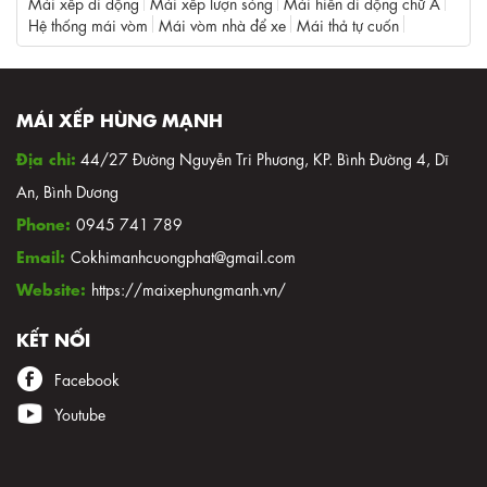
Mái xếp di động
Mái xếp lượn sóng
Mái hiên di động chữ A
Hệ thống mái vòm
Mái vòm nhà để xe
Mái thả tự cuốn
MÁI XẾP HÙNG MẠNH
Địa chỉ:
44/27 Đường Nguyễn Tri Phương, KP. Bình Đường 4, Dĩ
An, Bình Dương
Phone:
0945 741 789
Email:
Cokhimanhcuongphat@gmail.com
Website:
https://maixephungmanh.vn/
KẾT NỐI
Facebook
Youtube