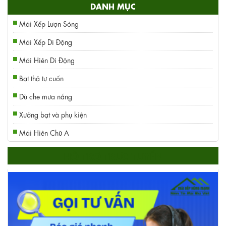
DANH MỤC
Mái Xếp Lượn Sóng
Mái Xếp Di Động
Mái Hiên Di Động
Bạt thả tự cuốn
Dù che mưa nắng
Xưởng bạt và phụ kiện
Mái Hiên Chữ A
HỖ TRỢ TRỰC TUYẾN