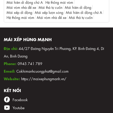
Mái hiên di động chữ A
Hệ thống mái vòm
Mái vòm nhà để xe
Mái thả tự cuốn
Mái hiên di động
Mái xếp di động
Mái xếp lượn sóng
Mái hiên di động chữ A
Hệ thống mái vòm
Mái vòm nhà để xe
Mái thả tự cuốn
MÁI XẾP HÙNG MẠNH
Địa chỉ:
44/27 Đường Nguyễn Tri Phương, KP. Bình Đường 4, Dĩ
An, Bình Dương
Phone:
0945 741 789
Email:
Cokhimanhcuongphat@gmail.com
Website:
https://maixephungmanh.vn/
KẾT NỐI
Facebook
Youtube