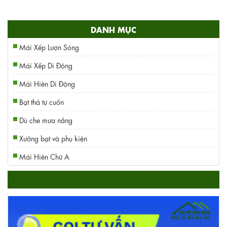
DANH MỤC
Mái Xếp Lượn Sóng
Mái Xếp Di Động
Mái Hiên Di Động
Bạt thả tự cuốn
Dù che mưa nắng
Xưởng bạt và phụ kiện
Mái Hiên Chữ A
HỖ TRỢ TRỰC TUYẾN