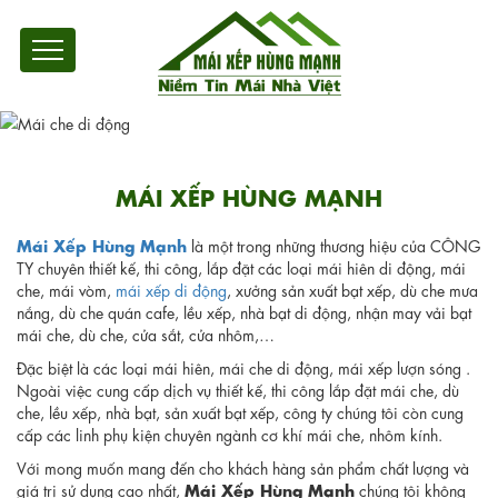
MÁI XẾP HÙNG MẠNH
Mái Xếp Hùng Mạnh
là một trong những thương hiệu của CÔNG
TY chuyên thiết kế, thi công, lắp đặt các loại mái hiên di động, mái
che, mái vòm,
mái xếp di động
, xưởng sản xuất bạt xếp, dù che mưa
nắng, dù che quán cafe, lều xếp, nhà bạt di động, nhận may vải bạt
mái che, dù che, cửa sắt, cửa nhôm,…
Đặc biệt là các loại mái hiên, mái che di động, mái xếp lượn sóng .
Ngoài việc cung cấp dịch vụ thiết kế, thi công lắp đặt mái che, dù
che, lều xếp, nhà bạt, sản xuất bạt xếp, công ty chúng tôi còn cung
cấp các linh phụ kiện chuyên ngành cơ khí mái che, nhôm kính.
Với mong muốn mang đến cho khách hàng sản phẩm chất lượng và
Mái Xếp Hùng Mạnh
giá trị sử dụng cao nhất,
chúng tôi không