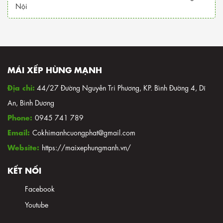
Nội
Tìm xưởng may bạt xếp di động tại Bình
Dương giá rẻ?
Ngày đăng: 28/02/2026
Trên thị trường hiện nay có những loại
bạt mái xếp nào? Ưu nhược điểm ra sao?
MÁI XẾP HÙNG MẠNH
Ngày đăng: 24/02/2026
Địa chỉ:
44/27 Đường Nguyễn Tri Phương, KP. Bình Đường 4, Dĩ
Bao lâu thì nên bảo trì, bảo dưỡng mái
An, Bình Dương
hiên – mái xếp là tốt nhất?
Phone:
Ngày đăng: 23/02/2026
0945 741 789
Email:
Cokhimanhcuongphat@gmail.com
Giải pháp tiết kiệm khi lắp đặt mái xếp
di động cho sân và bãi xe trường học?
Website:
https://maixephungmanh.vn/
Ngày đăng: 12/02/2026
KẾT NỐI
Lắp đặt hệ thống mái xếp di động cho
bãi giữ xe trung tâm thương mại?
Facebook
Ngày đăng: 10/02/2026
Youtube
Cấu tạo của hệ thống mái xếp di động?
Vai trò của từng bộ phận?