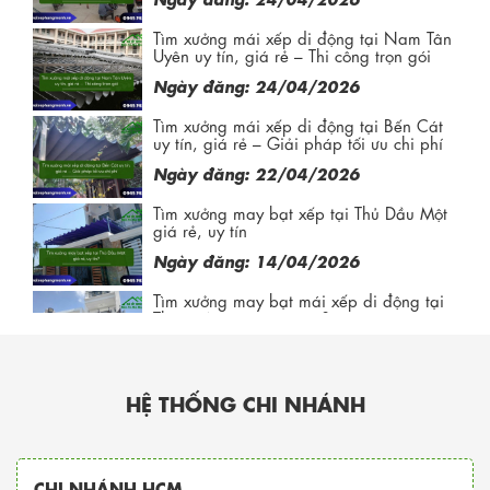
Tìm xưởng mái xếp di động tại Nam Tân
Uyên uy tín, giá rẻ – Thi công trọn gói
Ngày đăng: 24/04/2026
Tìm xưởng mái xếp di động tại Bến Cát
uy tín, giá rẻ – Giải pháp tối ưu chi phí
Ngày đăng: 22/04/2026
Tìm xưởng may bạt xếp tại Thủ Dầu Một
giá rẻ, uy tín
Ngày đăng: 14/04/2026
Tìm xưởng may bạt mái xếp di động tại
Thuận An giá rẻ, uy tín?
Ngày đăng: 10/04/2026
Tìm xưởng bạt mái xếp tại Dĩ An giá rẻ,
HỆ THỐNG CHI NHÁNH
uy tín?
Ngày đăng: 03/04/2026
Lắp đặt mái xếp lượn sóng cần chú ý gì
CHI NHÁNH HCM