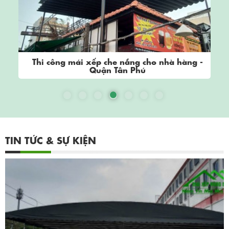
Thi công mái xếp che nắng cho nhà hàng -
Quận Tân Phú
TIN TỨC & SỰ KIỆN