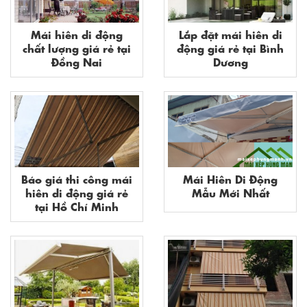
Mái hiên di động
Lắp đặt mái hiên di
chất lượng giá rẻ tại
động giá rẻ tại Bình
Đồng Nai
Dương
Báo giá thi công mái
Mái Hiên Di Động
hiên di động giá rẻ
Mẫu Mới Nhất
tại Hồ Chí Minh