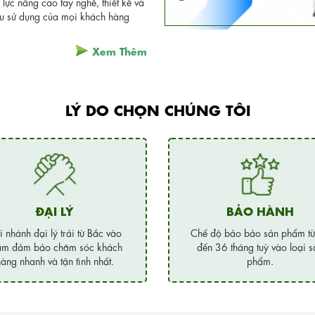
lực nâng cao tay nghề, thiết kế và
ầu sử dụng của mọi khách hàng
Xem Thêm
LÝ DO CHỌN CHÚNG TÔI
ĐẠI LÝ
BẢO HÀNH
i nhánh đại lý trải từ Bắc vào
Chế độ bảo bảo sản phẩm t
m đảm bảo chăm sóc khách
đến 36 tháng tuỳ vào loại s
àng nhanh và tận tình nhất.
phẩm.