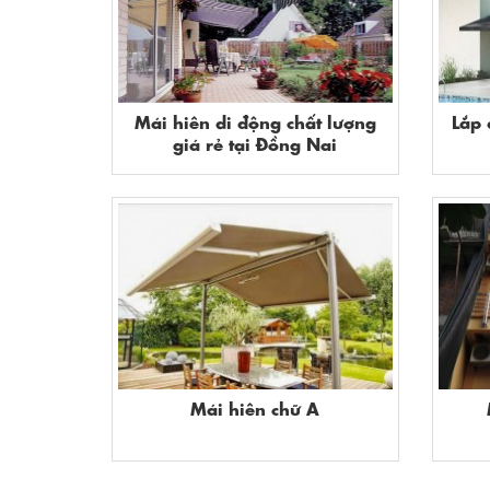
Mái hiên di động chất lượng
Lắp 
giá rẻ tại Đồng Nai
Mái hiên chữ A