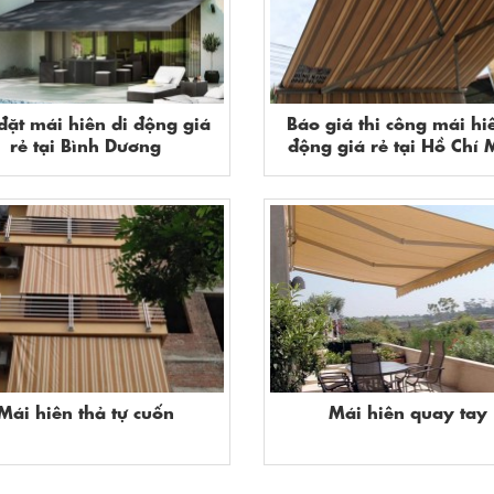
đặt mái hiên di động giá
Báo giá thi công mái hi
rẻ tại Bình Dương
động giá rẻ tại Hồ Chí 
Mái hiên thả tự cuốn
Mái hiên quay tay