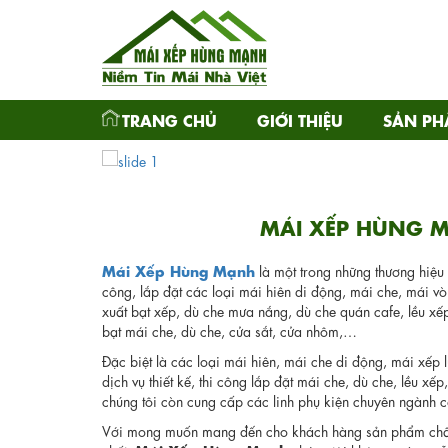
TRANG CHỦ
GIỚI THIỆU
SẢN P
MÁI XẾP HÙNG 
Mái Xếp Hùng Mạnh
là một trong những thương hiệu
công, lắp đặt các loại mái hiên di động, mái che, mái v
xuất bạt xếp, dù che mưa nắng, dù che quán cafe, lều xế
bạt mái che, dù che, cửa sắt, cửa nhôm,…
Đặc biệt là các loại mái hiên, mái che di động, mái xếp
dịch vụ thiết kế, thi công lắp đặt mái che, dù che, lều xếp
chúng tôi còn cung cấp các linh phụ kiện chuyên ngành c
Với mong muốn mang đến cho khách hàng sản phẩm chất 