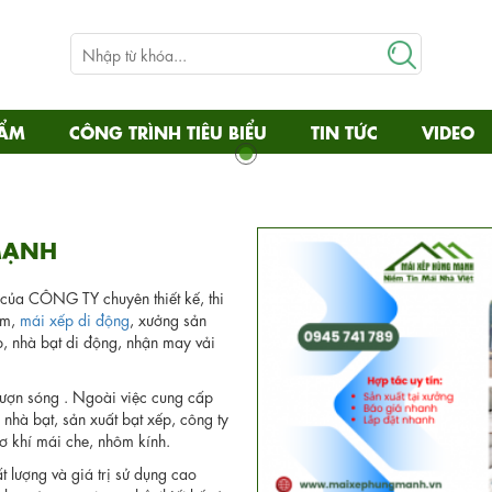
HẨM
CÔNG TRÌNH TIÊU BIỂU
TIN TỨC
VIDEO
MẠNH
 của CÔNG TY chuyên thiết kế, thi
òm,
mái xếp di động
, xưởng sản
p, nhà bạt di động, nhận may vải
 lượn sóng . Ngoài việc cung cấp
, nhà bạt, sản xuất bạt xếp, công ty
ơ khí mái che, nhôm kính.
lượng và giá trị sử dụng cao