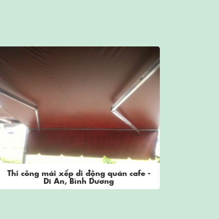
Thi công mái xếp di động quán cafe -
Thi cô
Dĩ An, Bình Dương