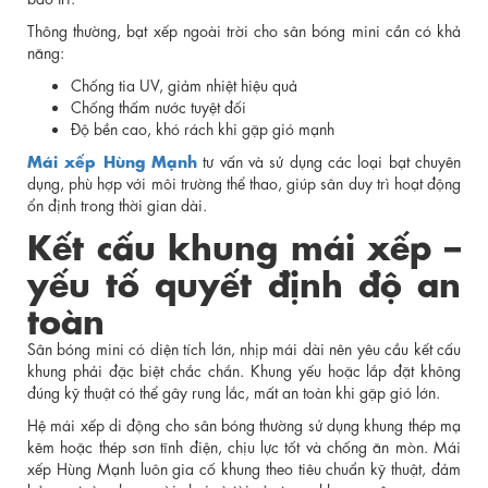
Thông thường, bạt xếp ngoài trời cho sân bóng mini cần có khả
năng:
Chống tia UV, giảm nhiệt hiệu quả
Chống thấm nước tuyệt đối
Độ bền cao, khó rách khi gặp gió mạnh
Mái xếp Hùng Mạnh
tư vấn và sử dụng các loại bạt chuyên
dụng, phù hợp với môi trường thể thao, giúp sân duy trì hoạt động
ổn định trong thời gian dài.
Kết cấu khung mái xếp –
yếu tố quyết định độ an
toàn
Sân bóng mini có diện tích lớn, nhịp mái dài nên yêu cầu kết cấu
khung phải đặc biệt chắc chắn. Khung yếu hoặc lắp đặt không
đúng kỹ thuật có thể gây rung lắc, mất an toàn khi gặp gió lớn.
Hệ mái xếp di động cho sân bóng thường sử dụng khung thép mạ
kẽm hoặc thép sơn tĩnh điện, chịu lực tốt và chống ăn mòn. Mái
xếp Hùng Mạnh luôn gia cố khung theo tiêu chuẩn kỹ thuật, đảm