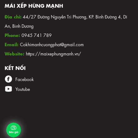
MÁI XẾP HÙNG MẠNH
Địa chỉ:
44/27 Đường Nguyễn Tri Phương, KP. Bình Đường 4, Dĩ
An, Bình Dương
Phone:
0945 741 789
Email:
Cokhimanhcuongphat@gmail.com
Website:
https://maixephungmanh.vn/
KẾT NỐI
Facebook
Youtube