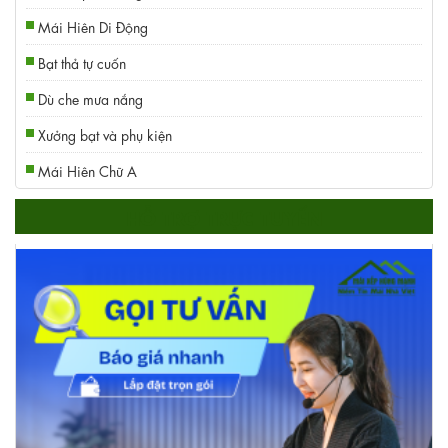
Mái Hiên Di Động
Bạt thả tự cuốn
Dù che mưa nắng
Xưởng bạt và phụ kiện
Mái Hiên Chữ A
HỖ TRỢ TRỰC TUYẾN