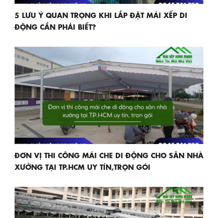
5 LƯU Ý QUAN TRỌNG KHI LẮP ĐẶT MÁI XẾP DI
ĐỘNG CẦN PHẢI BIẾT?
ĐƠN VỊ THI CÔNG MÁI CHE DI ĐỘNG CHO SÂN NHÀ
XƯỞNG TẠI TP.HCM UY TÍN,TRỌN GÓI