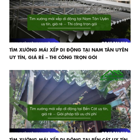
TÌM XƯỞNG MÁI XẾP DI ĐỘNG TẠI NAM TÂN UYÊN
UY TÍN, GIÁ RẺ – THI CÔNG TRỌN GÓI
TÌM XƯỞNG MÁI XẾP DI ĐỘNG TẠI BẾN CÁT UY TÍN,