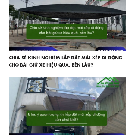
CHIA SẺ KINH NGHIỆM LẮP ĐẶT MÁI XẾP DI ĐỘNG
CHO BÃI GIỮ XE HIỆU QUẢ, BỀN LÂU?