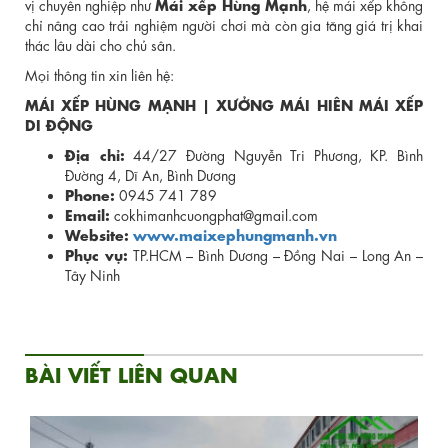
Mái xếp Hùng Mạnh
vị chuyên nghiệp như
, hệ mái xếp không
chỉ nâng cao trải nghiệm người chơi mà còn gia tăng giá trị khai
thác lâu dài cho chủ sân.
Mọi thông tin xin liên hệ:
MÁI XẾP HÙNG MẠNH | XƯỞNG MÁI HIÊN MÁI XẾP
DI ĐỘNG
Địa chỉ:
44/27 Đường Nguyễn Tri Phương, KP. Bình
Đường 4, Dĩ An, Bình Dương
Phone:
0945 741 789
Email:
cokhimanhcuongphat@gmail.com
Website:
www.maixephungmanh.vn
Phục vụ:
TP.HCM – Bình Dương – Đồng Nai – Long An –
Tây Ninh
BÀI VIẾT LIÊN QUAN