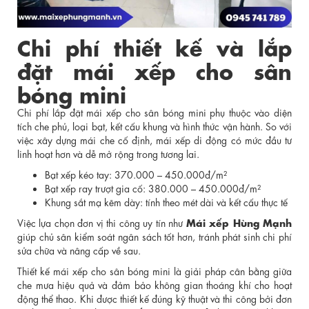
Chi phí thiết kế và lắp
đặt mái xếp cho sân
bóng mini
Chi phí lắp đặt mái xếp cho sân bóng mini phụ thuộc vào diện
tích che phủ, loại bạt, kết cấu khung và hình thức vận hành. So với
việc xây dựng mái che cố định, mái xếp di động có mức đầu tư
linh hoạt hơn và dễ mở rộng trong tương lai.
Bạt xếp kéo tay: 370.000 – 450.000đ/m²
Bạt xếp ray trượt gia cố: 380.000 – 450.000đ/m²
Khung sắt mạ kẽm dày: tính theo mét dài và kết cấu thực tế
Mái xếp Hùng Mạnh
Việc lựa chọn đơn vị thi công uy tín như
giúp chủ sân kiểm soát ngân sách tốt hơn, tránh phát sinh chi phí
sửa chữa và nâng cấp về sau.
Thiết kế mái xếp cho sân bóng mini là giải pháp cân bằng giữa
che mưa hiệu quả và đảm bảo không gian thoáng khí cho hoạt
động thể thao. Khi được thiết kế đúng kỹ thuật và thi công bởi đơn