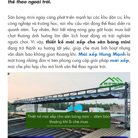
thể thao ngoài trời.
Sân bóng mini ngày càng phát triển mạnh tại các khu dân cư, khu
công nghiệp và trường học, nơi nhu cầu vận động thể thao diễn ra
quanh năm. Tuy nhiên, thời tiết nắng nóng gay gắt hoặc mưa bất
chợt thường ảnh hưởng lớn đến lịch hoạt động và trải nghiệm
thiết kế mái xếp cho sân bóng mini
người chơi. Vì vậy,
đang trở thành xu hướng tất yếu, giúp che mưa linh hoạt nhưng
Mái xếp Hùng Mạnh
vẫn đảm bảo không gian thoáng khí.
là
mái xếp
một trong những đơn vị tiên phong cung cấp giải pháp
,
mái che phù hợp cho mô hình sân thể thao ngoài trời.