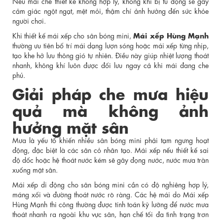
Nếu mái che thiết kế không hợp lý, không khí bị tù đọng sẽ gây
cảm giác ngột ngạt, mệt mỏi, thậm chí ảnh hưởng đến sức khỏe
người chơi.
Mái xếp Hùng Mạnh
Khi thiết kế mái xếp cho sân bóng mini,
thường ưu tiên bố trí mái dạng lượn sóng hoặc mái xếp từng nhịp,
tạo khe hở lưu thông gió tự nhiên. Điều này giúp nhiệt lượng thoát
nhanh, không khí luôn được đối lưu ngay cả khi mái đang che
phủ.
Giải pháp che mưa hiệu
quả mà không ảnh
hưởng mặt sân
Mưa là yếu tố khiến nhiều sân bóng mini phải tạm ngưng hoạt
động, đặc biệt là các sân cỏ nhân tạo. Mái xếp nếu thiết kế sai
độ dốc hoặc hệ thoát nước kém sẽ gây đọng nước, nước mưa tràn
xuống mặt sân.
Mái xếp di động cho sân bóng mini cần có độ nghiêng hợp lý,
máng xối và đường thoát nước rõ ràng. Các hệ mái do Mái xếp
Hùng Mạnh thi công thường được tính toán kỹ lưỡng để nước mưa
thoát nhanh ra ngoài khu vực sân, hạn chế tối đa tình trạng trơn