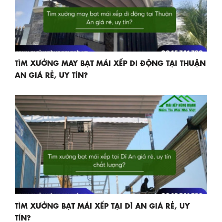
TÌM XƯỞNG MAY BẠT MÁI XẾP DI ĐỘNG TẠI THUẬN
AN GIÁ RẺ, UY TÍN?
TÌM XƯỞNG BẠT MÁI XẾP TẠI DĨ AN GIÁ RẺ, UY
TÍN?