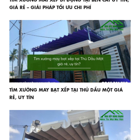
GIÁ RẺ – GIẢI PHÁP TỐI ƯU CHI PHÍ
TÌM XƯỞNG MAY BẠT XẾP TẠI THỦ DẦU MỘT GIÁ
RẺ, UY TÍN