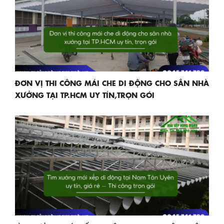
ĐƠN VỊ THI CÔNG MÁI CHE DI ĐỘNG CHO SÂN NHÀ
XƯỞNG TẠI TP.HCM UY TÍN,TRỌN GÓI