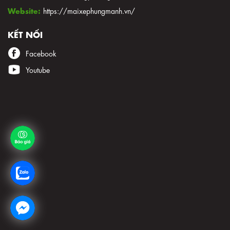
Website:
https://maixephungmanh.vn/
KẾT NỐI
Facebook
Youtube