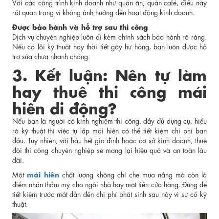
Với các công trình kinh doanh như quán ăn, quán café, điều này
rất quan trọng vì không ảnh hưởng đến hoạt động kinh doanh.
Được bảo hành và hỗ trợ sau thi công
Dịch vụ chuyên nghiệp luôn đi kèm chính sách bảo hành rõ ràng.
Nếu có lỗi kỹ thuật hay thời tiết gây hư hỏng, bạn luôn được hỗ
trợ sửa chữa nhanh chóng.
3. Kết luận: Nên tự làm
hay thuê thi công mái
hiên di động?
Nếu bạn là người có kinh nghiệm thi công, đầy đủ dụng cụ, hiểu
rõ kỹ thuật thì việc tự lắp mái hiên có thể tiết kiệm chi phí ban
đầu. Tuy nhiên, với hầu hết gia đình hoặc cơ sở kinh doanh, thuê
đội thi công chuyên nghiệp sẽ mang lại hiệu quả và an toàn lâu
dài.
mái hiên
Một
chất lượng không chỉ che mưa nắng mà còn là
điểm nhấn thẩm mỹ cho ngôi nhà hay mặt tiền cửa hàng. Đừng để
tiết kiệm trước mắt dẫn đến chi phí phát sinh sau này vì sự cố kỹ
thuật.