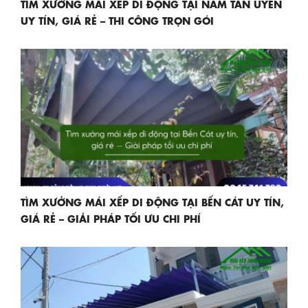
TÌM XƯỞNG MÁI XẾP DI ĐỘNG TẠI NAM TÂN UYÊN
UY TÍN, GIÁ RẺ – THI CÔNG TRỌN GÓI
TÌM XƯỞNG MÁI XẾP DI ĐỘNG TẠI BẾN CÁT UY TÍN,
GIÁ RẺ – GIẢI PHÁP TỐI ƯU CHI PHÍ