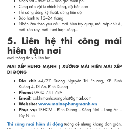
Khảo sát – thiết kế – báo giá miễn phí
Cung cấp vật tư chính hãng, độ bền cao
Thi công đúng kỹ thuật, đúng tiến độ
Bảo hành từ 12–24 tháng
Nhận làm theo yêu cầu: mái hiên tay quay, mái xếp chữ A,
mái kéo ray, mái trượt lượn sóng...
5. Liên hệ thi công mái
hiên tận nơi
Mọi thông tin xin liên hệ:
MÁI XẾP HÙNG MẠNH | XƯỞNG MÁI HIÊN MÁI XẾP
DI ĐỘNG
Địa chỉ:
44/27 Đường Nguyễn Tri Phương, KP. Bình
Đường 4, Dĩ An, Bình Dương
Phone:
0945 741 789
Email:
cokhimanhcuongphat@gmail.com
Website:
www.maixephungmanh.vn
Phục vụ:
TP.HCM – Bình Dương – Đồng Nai – Long An –
Tây Ninh
Thi công mái hiên di động
tưởng dễ nhưng không đơn giản.