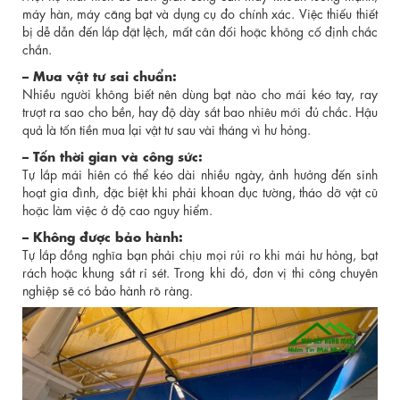
máy hàn, máy căng bạt và dụng cụ đo chính xác. Việc thiếu thiết
bị dễ dẫn đến lắp đặt lệch, mất cân đối hoặc không cố định chắc
chắn.
– Mua vật tư sai chuẩn:
Nhiều người không biết nên dùng bạt nào cho mái kéo tay, ray
trượt ra sao cho bền, hay độ dày sắt bao nhiêu mới đủ chắc. Hậu
quả là tốn tiền mua lại vật tư sau vài tháng vì hư hỏng.
– Tốn thời gian và công sức:
Tự lắp mái hiên có thể kéo dài nhiều ngày, ảnh hưởng đến sinh
hoạt gia đình, đặc biệt khi phải khoan đục tường, tháo dỡ vật cũ
hoặc làm việc ở độ cao nguy hiểm.
– Không được bảo hành:
Tự lắp đồng nghĩa bạn phải chịu mọi rủi ro khi mái hư hỏng, bạt
rách hoặc khung sắt rỉ sét. Trong khi đó, đơn vị thi công chuyên
nghiệp sẽ có bảo hành rõ ràng.