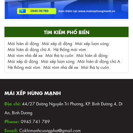
TÌM KIẾM PHỔ BIẾN
Mái hiên di động
Mái xếp di động
Mái xếp lượn sóng
Mái hiên di động chữ A
Hệ thống mái vòm
Mái vòm nhà để xe
Mái thả tự cuốn
Mái hiên di động
Mái xếp di động
Mái xếp lượn sóng
Mái hiên di động chữ A
Hệ thống mái vòm
Mái vòm nhà để xe
Mái thả tự cuốn
MÁI XẾP HÙNG MẠNH
Địa chỉ:
44/27 Đường Nguyễn Tri Phương, KP. Bình Đường 4, Dĩ
An, Bình Dương
Phone:
0945 741 789
Email:
Cokhimanhcuongphat@gmail.com