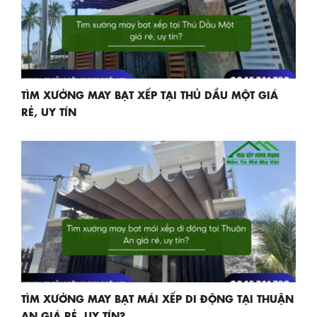
TÌM XƯỞNG MAY BẠT XẾP TẠI THỦ DẦU MỘT GIÁ
RẺ, UY TÍN
TÌM XƯỞNG MAY BẠT MÁI XẾP DI ĐỘNG TẠI THUẬN
AN GIÁ RẺ, UY TÍN?