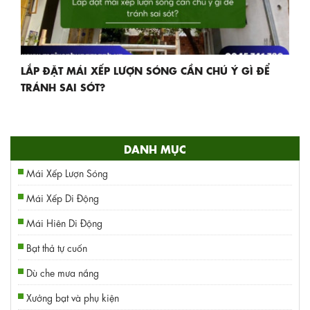
LẮP ĐẶT MÁI XẾP LƯỢN SÓNG CẦN CHÚ Ý GÌ ĐỂ
TRÁNH SAI SÓT?
DANH MỤC
Mái Xếp Lượn Sóng
Mái Xếp Di Động
Mái Hiên Di Động
Bạt thả tự cuốn
Dù che mưa nắng
Xưởng bạt và phụ kiện