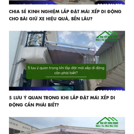
CHIA SẺ KINH NGHIỆM LẮP ĐẶT MÁI XẾP DI ĐỘNG
CHO BÃI GIỮ XE HIỆU QUẢ, BỀN LÂU?
5 LƯU Ý QUAN TRỌNG KHI LẮP ĐẶT MÁI XẾP DI
ĐỘNG CẦN PHẢI BIẾT?