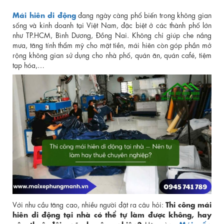
Mái hiên di động
đang ngày càng phổ biến trong không gian
sống và kinh doanh tại Việt Nam, đặc biệt ở các thành phố lớn
như TP.HCM, Bình Dương, Đồng Nai. Không chỉ giúp che nắng
mưa, tăng tính thẩm mỹ cho mặt tiền, mái hiên còn góp phần mở
rộng không gian sử dụng cho nhà phố, quán ăn, quán café, tiệm
tạp hóa,…
Thi công mái
Với nhu cầu tăng cao, nhiều người đặt ra câu hỏi:
hiên di động tại nhà có thể tự làm được không, hay
nên thuê đội ngũ chuyên nghiệp?
Mái xếp
Hãy cùng