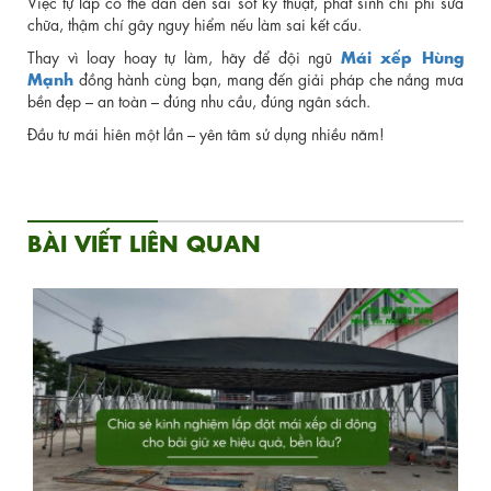
Việc tự lắp có thể dẫn đến sai sót kỹ thuật, phát sinh chi phí sửa
chữa, thậm chí gây nguy hiểm nếu làm sai kết cấu.
Mái xếp Hùng
Thay vì loay hoay tự làm, hãy để đội ngũ
Mạnh
đồng hành cùng bạn, mang đến giải pháp che nắng mưa
bền đẹp – an toàn – đúng nhu cầu, đúng ngân sách.
Đầu tư mái hiên một lần – yên tâm sử dụng nhiều năm!
BÀI VIẾT LIÊN QUAN