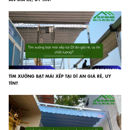
TÌM XƯỞNG BẠT MÁI XẾP TẠI DĨ AN GIÁ RẺ, UY
TÍN?