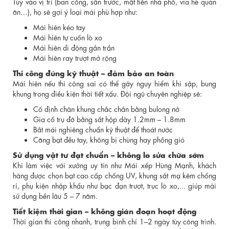
Tùy vào vị trí (ban công, sân trước, mặt tiền nhà phố, vỉa hè quán
ăn…), họ sẽ gợi ý loại mái phù hợp như:
Mái hiên kéo tay
Mái hiên tự cuốn lò xo
Mái hiên di động gắn trần
Mái hiên ray trượt mở rộng
Thi công đúng kỹ thuật – đảm bảo an toàn
Mái hiên nếu thi công sai có thể gây nguy hiểm khi sập, bung
khung trong điều kiện thời tiết xấu. Đội ngũ chuyên nghiệp sẽ:
Cố định chân khung chắc chắn bằng bulong nở
Gia cố trụ đỡ bằng sắt hộp dày 1.2mm – 1.8mm
Bắt mái nghiêng chuẩn kỹ thuật để thoát nước
Căng bạt đều tay, không bị chùng hay phồng gió
Sử dụng vật tư đạt chuẩn – không lo sửa chữa sớm
Khi làm việc với xưởng uy tín như Mái xếp Hùng Mạnh, khách
hàng được chọn bạt cao cấp chống UV, khung sắt mạ kẽm chống
rỉ, phụ kiện nhập khẩu như bạc đạn trượt, trục lò xo,... giúp mái
sử dụng bền lâu 5 – 7 năm.
Tiết kiệm thời gian – không gián đoạn hoạt động
Thời gian thi công nhanh, trung bình chỉ 1–2 ngày tùy công trình.