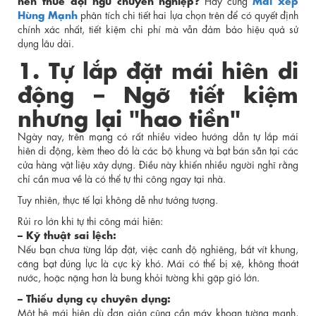
Hùng Mạnh
phân tích chi tiết hai lựa chọn trên để có quyết định
chính xác nhất, tiết kiệm chi phí mà vẫn đảm bảo hiệu quả sử
dụng lâu dài.
1. Tự lắp đặt mái hiên di
động – Ngỡ tiết kiệm
nhưng lại "hao tiền"
Ngày nay, trên mạng có rất nhiều video hướng dẫn tự lắp mái
hiên di động, kèm theo đó là các bộ khung và bạt bán sẵn tại các
cửa hàng vật liệu xây dựng. Điều này khiến nhiều người nghĩ rằng
chỉ cần mua về là có thể tự thi công ngay tại nhà.
Tuy nhiên, thực tế lại không dễ như tưởng tượng.
Rủi ro lớn khi tự thi công mái hiên:
– Kỹ thuật sai lệch:
Nếu bạn chưa từng lắp đặt, việc canh độ nghiêng, bắt vít khung,
căng bạt đúng lực là cực kỳ khó. Mái có thể bị xệ, không thoát
nước, hoặc nặng hơn là bung khỏi tường khi gặp gió lớn.
– Thiếu dụng cụ chuyên dụng:
Một hệ mái hiên dù đơn giản cũng cần máy khoan tường mạnh,