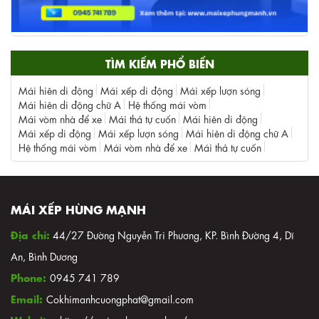
TÌM KIẾM PHỔ BIẾN
Mái hiên di động
Mái xếp di động
Mái xếp lượn sóng
Mái hiên di động chữ A
Hệ thống mái vòm
Mái vòm nhà để xe
Mái thả tự cuốn
Mái hiên di động
Mái xếp di động
Mái xếp lượn sóng
Mái hiên di động chữ A
Hệ thống mái vòm
Mái vòm nhà để xe
Mái thả tự cuốn
MÁI XẾP HÙNG MẠNH
Địa chỉ:
44/27 Đường Nguyễn Tri Phương, KP. Bình Đường 4, Dĩ
An, Bình Dương
Phone:
0945 741 789
Email:
Cokhimanhcuongphat@gmail.com