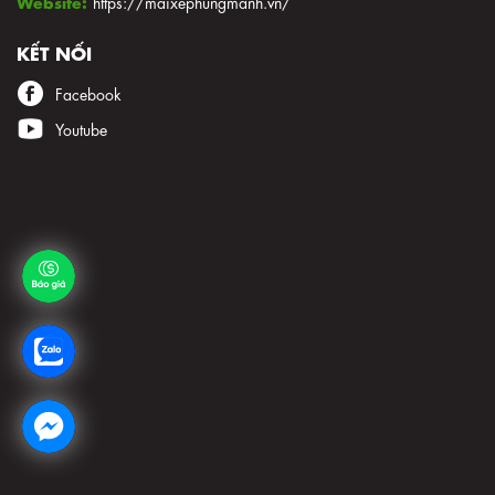
Website:
https://maixephungmanh.vn/
KẾT NỐI
Facebook
Youtube