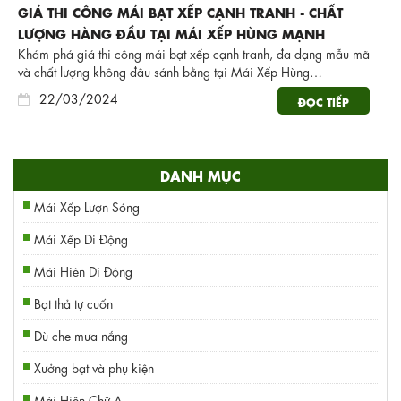
GIÁ THI CÔNG MÁI BẠT XẾP CẠNH TRANH - CHẤT
LƯỢNG HÀNG ĐẦU TẠI MÁI XẾP HÙNG MẠNH
Khám phá giá thi công mái bạt xếp cạnh tranh, đa dạng mẫu mã
và chất lượng không đâu sánh bằng tại Mái Xếp Hùng…
22/03/2024
ĐỌC TIẾP
DANH MỤC
Mái Xếp Lượn Sóng
Mái Xếp Di Động
Mái Hiên Di Động
Bạt thả tự cuốn
Dù che mưa nắng
Xưởng bạt và phụ kiện
Mái Hiên Chữ A