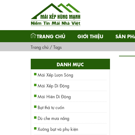
TRANG CHỦ
GIỚI THIỆU
SẢN P
Trang chủ
/
Tags
DANH MỤC
Mái Xếp Lượn Sóng
Mái Xếp Di Động
Mái Hiên Di Động
Bạt thả tự cuốn
Dù che mưa nắng
Xưởng bạt và phụ kiện