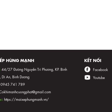
XẾP HÙNG MẠNH
KẾT NỐI
:
44/27 Đường Nguyễn Tri Phương, KP. Bình
Facebook
 Dĩ An, Bình Dương
Youtube
:
0945 741 789
Cokhimanhcuongphat@gmail.com
e:
https://maixephungmanh.vn/