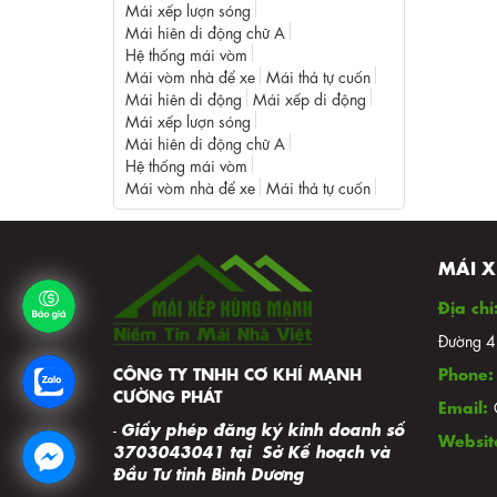
Mái xếp lượn sóng
Mái hiên di động chữ A
Hệ thống mái vòm
Mái vòm nhà để xe
Mái thả tự cuốn
Mái hiên di động
Mái xếp di động
Mái xếp lượn sóng
Mái hiên di động chữ A
Hệ thống mái vòm
Mái vòm nhà để xe
Mái thả tự cuốn
MÁI 
Địa chỉ
Đường 4,
Phone
CÔNG TY TNHH CƠ KHÍ MẠNH
CƯỜNG PHÁT
Email:
Giấy phép đăng ký kinh doanh số
-
Websit
3703043041
tại Sở Kế hoạch và
Đầu Tư tỉnh Bình Dương