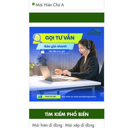
Mái Hiên Chữ A
HỖ TRỢ TRỰC TUYẾN
TÌM KIẾM PHỔ BIẾN
Mái hiên di động
Mái xếp di động