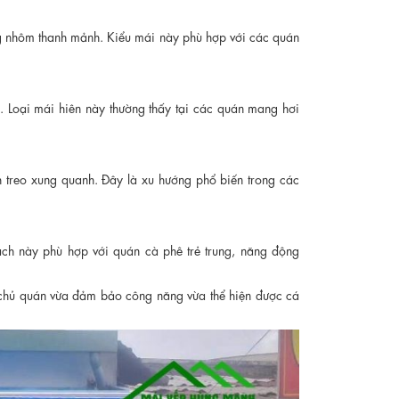
ng nhôm thanh mảnh. Kiểu mái này phù hợp với các quán
 Loại mái hiên này thường thấy tại các quán mang hơi
h treo xung quanh. Đây là xu hướng phổ biến trong các
ch này phù hợp với quán cà phê trẻ trung, năng động
p chủ quán vừa đảm bảo công năng vừa thể hiện được cá