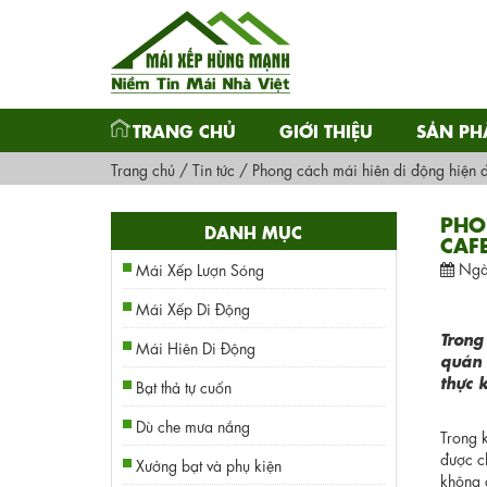
TRANG CHỦ
GIỚI THIỆU
SẢN P
Trang chủ
/
Tin tức
/
Phong cách mái hiên di động hiện đ
PHO
DANH MỤC
CAF
Ngà
Mái Xếp Lượn Sóng
Mái Xếp Di Động
Trong
Mái Hiên Di Động
quán 
thực 
Bạt thả tự cuốn
Dù che mưa nắng
Trong 
được c
Xưởng bạt và phụ kiện
không 