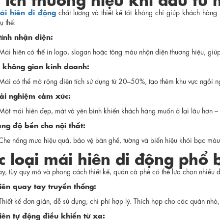
ái hiên di động
chất lượng và thiết kế tốt không chỉ giúp khách hàng
ụ thể:
tính nhận diện:
Mái hiên có thể in logo, slogan hoặc tông màu nhận diện thương hiệu, giú
u không gian kinh doanh:
Mái có thể mở rộng diện tích sử dụng từ 20–50%, tạo thêm khu vực ngồi n
rải nghiệm cảm xúc:
Một mái hiên đẹp, mát và yên bình khiến khách hàng muốn ở lại lâu hơn 
ăng độ bền cho nội thất:
Che nắng mưa hiệu quả, bảo vệ bàn ghế, tường và biển hiệu khỏi bạc màu h
c loại mái hiên di động phổ 
ay, tùy quy mô và phong cách thiết kế, quán cà phê có thể lựa chọn nhiều
iên quay tay truyền thống:
Thiết kế đơn giản, dễ sử dụng, chi phí hợp lý. Thích hợp cho các quán nhỏ
iên tự động điều khiển từ xa: