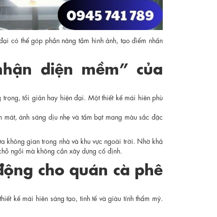
ại có thể góp phần nâng tầm hình ảnh, tạo điểm nhấn
“nhận diện mềm” của
rọng, tối giản hay hiện đại. Một thiết kế mái hiên phù
ên mát, ánh sáng dịu nhẹ và tấm bạt mang màu sắc đặc
ữa không gian trong nhà và khu vực ngoài trời. Nhờ khả
 chỗ ngồi mà không cần xây dựng cố định.
 động cho quán cà phê
ết kế mái hiên sáng tạo, tinh tế và giàu tính thẩm mỹ.