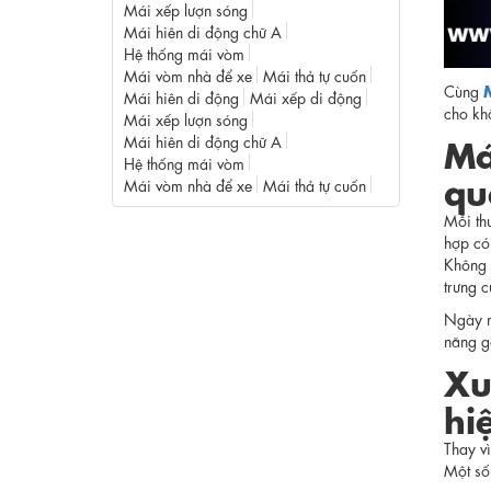
Mái xếp lượn sóng
Mái hiên di động chữ A
Hệ thống mái vòm
Mái vòm nhà để xe
Mái thả tự cuốn
Cùng
Mái hiên di động
Mái xếp di động
cho khô
Mái xếp lượn sóng
Má
Mái hiên di động chữ A
Hệ thống mái vòm
qu
Mái vòm nhà để xe
Mái thả tự cuốn
Mỗi th
hợp có 
Không 
trưng c
Ngày 
năng g
Xu
hi
Thay v
Một số