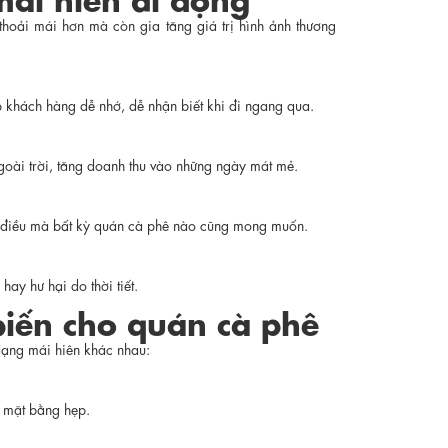
 thoải mái hơn mà còn gia tăng giá trị hình ảnh thương
p khách hàng dễ nhớ, dễ nhận biết khi đi ngang qua.
goài trời, tăng doanh thu vào những ngày mát mẻ.
– điều mà bất kỳ quán cà phê nào cũng mong muốn.
ay hư hại do thời tiết.
biến cho quán cà phê
 dạng mái hiên khác nhau:
, mặt bằng hẹp.