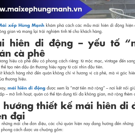
Mái xếp Hùng Mạnh
khám phá cách các mẫu mái hiên di động hiện đ
ng gian và mang lại trải nghiệm tinh tế cho khách hàng.
i hiên di động – yếu tố 
án cà phê
ương hiệu cà phê đều có phong cách riêng: từ mộc mạc, vintage đến sang t
thể tạo nên dấu ấn thương hiệu ngay từ cái nhìn đầu tiên.
ít khách hàng nhớ đến quán không chỉ vì hương vị cà phê, mà vì góc hi
ủa thương hiệu.
mái hiên di động
nay,
được xem là “mặt tiền mở rộng” – nơi kết nối gi
ấp – mở linh hoạt, quán có thể tận dụng tối đa không gian, mở rộng thêm
 hướng thiết kế mái hiên di
ện đại
ì những mái che đơn điệu, các chủ quán hiện nay đang hướng đến những thi
 phong cách được ưa chuộng gồm: