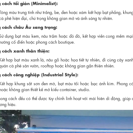
cách tối giản (Minimalist):
Tông màu trung tính như trắng, be, đen hoặc xám kết hợp bạt phẳng, khu
cà phê hiện đại, chú trọng không gian mở và ánh sáng tự nhiên.
 cách châu Âu sang trọng:
Sử dụng bạt màu kem, nâu trầm hoặc đỏ đô, kết hợp viền cong mềm mại.
hướng cổ điển hoặc phong cách boutique.
 cách xanh thân thiện:
Kết hợp bạt màu xanh lá, nâu gỗ hoặc họa tiết tự nhiên, đi cùng cây xan
quán cà phê sân vườn, rooftop hoặc không gian gần thiên nhiên.
 cách công nghiệp (Industrial Style):
Kết hợp khung sắt sơn đen mờ, bạt màu tối hoặc bạc ánh kim. Phong cá
hoặc không gian thiết kế mở kiểu container, studio.
ong cách đều có thể được tùy chỉnh linh hoạt với mái hiên di động, giú
ương hiệu.