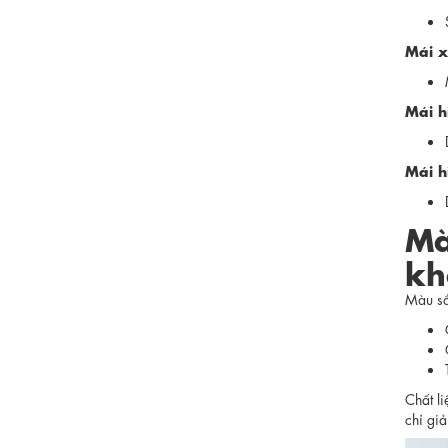
Mái x
Mái hi
Mái h
Mà
kh
Màu s
Chất l
chỉ gi