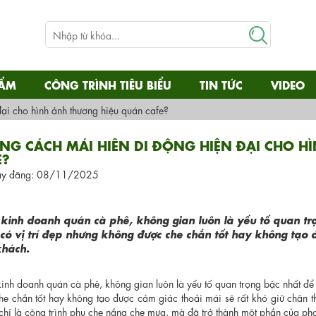
HẨM
CÔNG TRÌNH TIÊU BIỂU
TIN TỨC
VIDEO
ại cho hình ảnh thương hiệu quán cafe?
NG CÁCH MÁI HIÊN DI ĐỘNG HIỆN ĐẠI CHO 
E?
y đăng: 08/11/2025
 kinh doanh quán cà phê, không gian luôn là yếu tố quan tr
có vị trí đẹp nhưng không được che chắn tốt hay không tạo đ
khách.
kinh doanh quán cà phê, không gian luôn là yếu tố quan trọng bậc nhất để
he chắn tốt hay không tạo được cảm giác thoải mái sẽ rất khó giữ chân t
chỉ là công trình phụ che nắng che mưa, mà đã trở thành một phần của pho