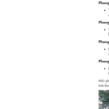
Phong 
Phong
Phong
Phong
Mỗi ph
tính th