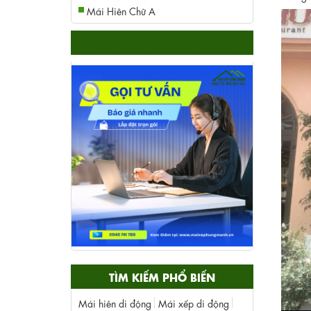
Mái Hiên Chữ A
HỖ TRỢ TRỰC TUYẾN
TÌM KIẾM PHỔ BIẾN
Mái hiên di động
Mái xếp di động