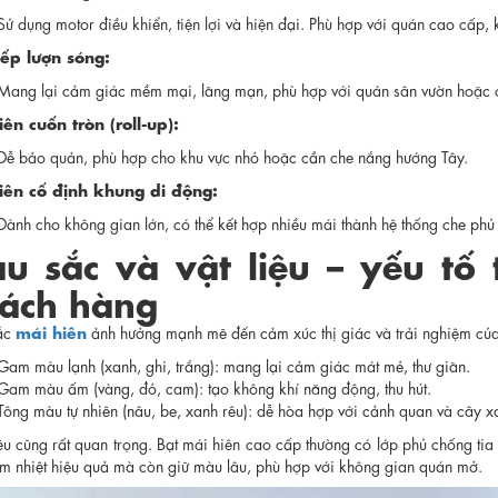
Sử dụng motor điều khiển, tiện lợi và hiện đại. Phù hợp với quán cao cấp,
ếp lượn sóng:
Mang lại cảm giác mềm mại, lãng mạn, phù hợp với quán sân vườn hoặc 
ên cuốn tròn (roll-up):
Dễ bảo quản, phù hợp cho khu vực nhỏ hoặc cần che nắng hướng Tây.
iên cố định khung di động:
Dành cho không gian lớn, có thể kết hợp nhiều mái thành hệ thống che phủ
u sắc và vật liệu – yếu tố
ách hàng
mái hiên
ắc
ảnh hưởng mạnh mẽ đến cảm xúc thị giác và trải nghiệm củ
Gam màu lạnh (xanh, ghi, trắng): mang lại cảm giác mát mẻ, thư giãn.
Gam màu ấm (vàng, đỏ, cam): tạo không khí năng động, thu hút.
Tông màu tự nhiên (nâu, be, xanh rêu): dễ hòa hợp với cảnh quan và cây x
iệu cũng rất quan trọng. Bạt mái hiên cao cấp thường có lớp phủ chống ti
ảm nhiệt hiệu quả mà còn giữ màu lâu, phù hợp với không gian quán mở.