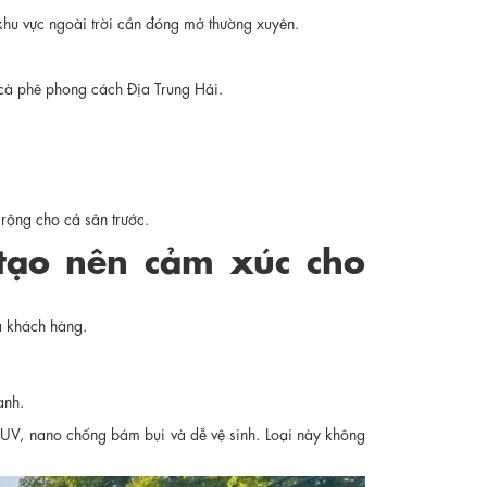
 khu vực ngoài trời cần đóng mở thường xuyên.
cà phê phong cách Địa Trung Hải.
 rộng cho cả sân trước.
 tạo nên cảm xúc cho
a khách hàng.
anh.
a UV, nano chống bám bụi và dễ vệ sinh. Loại này không