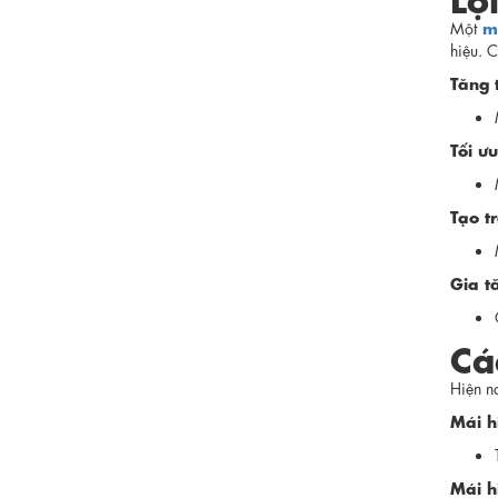
m
Một
hiệu. C
Tăng 
Tối ư
Tạo t
Gia t
Cá
Hiện n
Mái h
Mái h