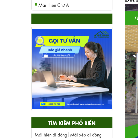
Mái Hiên Chữ A
HỖ TRỢ TRỰC TUYẾN
TÌM KIẾM PHỔ BIẾN
Mái hiên di động
Mái xếp di động