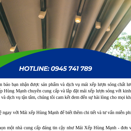
 bảo bạn nhận được sản phẩm và dịch vụ mái xếp lượn sóng chất lượng
p Hùng Mạnh chuyên cung cấp và lắp đặt mái xếp lượn sóng với kinh 
 và dịch vụ tận tâm, chúng tôi cam kết đem đến sự hài lòng cho mọi k
ệ ngay với Mái xếp Hùng Mạnh để biết thêm chi tiết và tư vấn miễn ph
ọn một nhà cung cấp đáng tin cậy như Mái Xếp Hùng Mạnh - đơn vị 