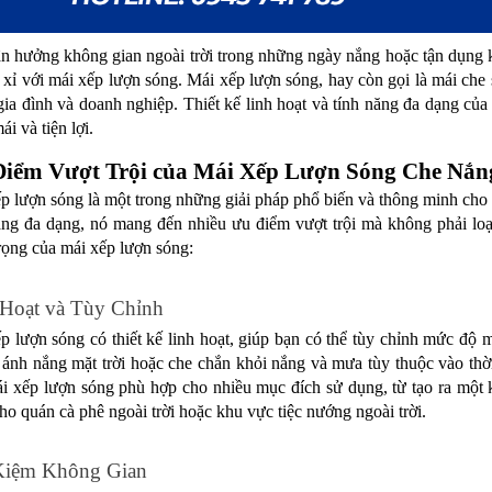
ận hưởng không gian ngoài trời trong những ngày nắng hoặc tận dụng k
 xỉ với mái xếp lượn sóng. Mái xếp lượn sóng, hay còn gọi là mái che 
gia đình và doanh nghiệp. Thiết kế linh hoạt và tính năng đa dạng của
ái và tiện lợi.
iểm Vượt Trội của Mái Xếp Lượn Sóng Che Nắ
p lượn sóng là một trong những giải pháp phổ biến và thông minh cho 
ăng đa dạng, nó mang đến nhiều ưu điểm vượt trội mà không phải loạ
rọng của mái xếp lượn sóng:
 Hoạt và Tùy Chỉnh
p lượn sóng có thiết kế linh hoạt, giúp bạn có thể tùy chỉnh mức độ 
ánh nắng mặt trời hoặc che chắn khỏi nắng và mưa tùy thuộc vào thời
i xếp lượn sóng phù hợp cho nhiều mục đích sử dụng, từ tạo ra một kh
ho quán cà phê ngoài trời hoặc khu vực tiệc nướng ngoài trời.
 Kiệm Không Gian