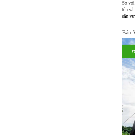
So với
lên và
sân vư
Bảo 