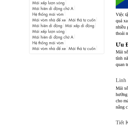
Mái xếp lượn sóng
Mái hiên di động chữ A
Hệ thống mái vòm
Việc t
Mái vòm nhà để xe
Mái thả tự cuốn
quá xa
Mái hiên di động
Mái xếp di động
nhiều 
Mái xếp lượn sóng
thoải m
Mái hiên di động chữ A
Hệ thống mái vòm
Ưu Đ
Mái vòm nhà để xe
Mái thả tự cuốn
Mái xế
tính n
quan t
Linh
Mái xế
hưởng 
cho má
nắng c
Tiết