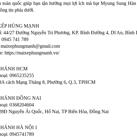
 toàn quốc giúp bạn tận hưởng mọi lợi ích mà bạt Myung Sung Hàn Q
ông tin phía dưới. 
XẾP HÙNG MẠNH
ỉ: 44/27 Đường Nguyễn Tri Phương, KP. Bình Đường 4, Dĩ An, Bình
 0945 741 789
: maixephungmanh@gmail.com
e: https://maixephungmanh.vn/
NHÁNH HCM
hoại: 0965235255
58A cách Mạng Tháng 8, Phường 6, Q.3, TPHCM
NHÁNH ĐỒNG NAI
hoại: 0368204604
28Đ Nguyễn Ái Quốc, Hố Nai, TP Biên Hòa, Đồng Nai
NHÁNH HÀ NỘI 1
hoại: 0945741789