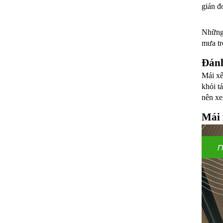
gián đo
Những 
mưa tr
Đánh
Mái xế
khỏi t
nên xe
Mái 