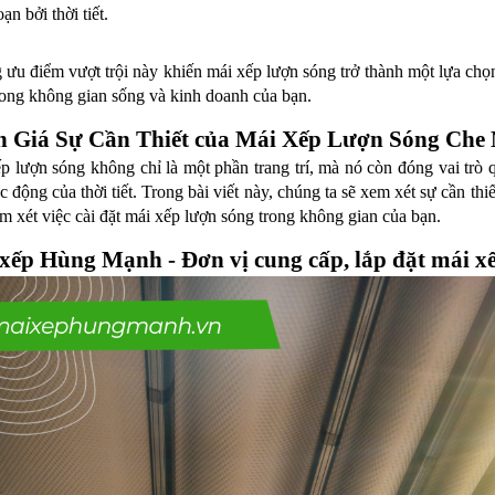
ạn bởi thời tiết.
ưu điểm vượt trội này khiến mái xếp lượn sóng trở thành một lựa chọ
ong không gian sống và kinh doanh của bạn.
 Giá Sự Cần Thiết của Mái Xếp Lượn Sóng Che
p lượn sóng không chỉ là một phần trang trí, mà nó còn đóng vai trò 
ác động của thời tiết. Trong bài viết này, chúng ta sẽ xem xét sự cần th
m xét việc cài đặt mái xếp lượn sóng trong không gian của bạn.
xếp Hùng Mạnh - Đơn vị cung cấp, lắp đặt mái xế