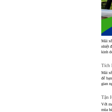
Mái xế
nhiệt 
kinh d
Tích
Mái xế
để bạn
gian n
Tận 
Với má
mùa hè