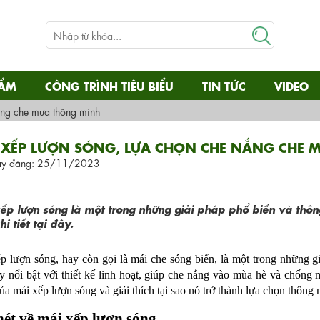
HẨM
CÔNG TRÌNH TIÊU BIỂU
TIN TỨC
VIDEO
ắng che mưa thông minh
 XẾP LƯỢN SÓNG, LỰA CHỌN CHE NẮNG CHE 
y đăng: 25/11/2023
ếp lượn sóng là một trong những giải pháp phổ biến và thô
hi tiết tại đây.
p lượn sóng, hay còn gọi là mái che sóng biển, là một trong những g
y nổi bật với thiết kế linh hoạt, giúp che nắng vào mùa hè và chống 
ủa mái xếp lượn sóng và giải thích tại sao nó trở thành lựa chọn thôn
nét về mái xếp lượn sóng