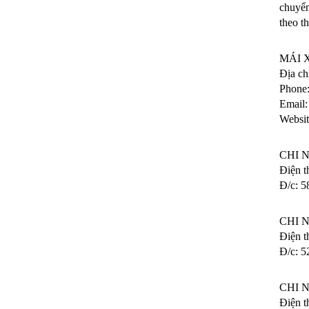
chuyển
theo th
MÁI 
Địa ch
Phone:
Email
Websit
CHI 
Điện t
Đ/c: 
CHI 
Điện t
Đ/c: 5
CHI 
Điện t