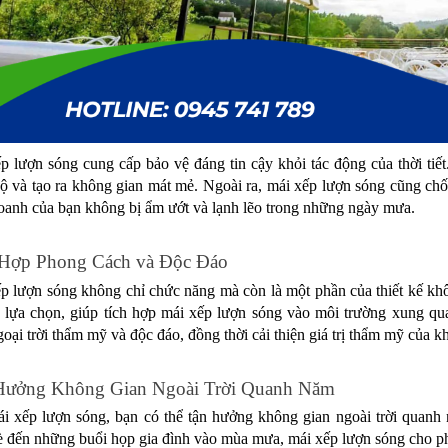
p lượn sóng cung cấp bảo vệ đáng tin cậy khỏi tác động của thời tiế
độ và tạo ra không gian mát mẻ. Ngoài ra, mái xếp lượn sóng cũng ch
oanh của bạn không bị ẩm ướt và lạnh lẽo trong những ngày mưa.
 Hợp Phong Cách và Độc Đáo 
p lượn sóng không chỉ chức năng mà còn là một phần của thiết kế không
 lựa chọn, giúp tích hợp mái xếp lượn sóng vào môi trường xung qu
goại trời thẩm mỹ và độc đáo, đồng thời cải thiện giá trị thẩm mỹ của k
Hưởng Không Gian Ngoài Trời Quanh Năm
i xếp lượn sóng, bạn có thể tận hưởng không gian ngoài trời quanh năm
 đến những buổi họp gia đình vào mùa mưa, mái xếp lượn sóng cho phé