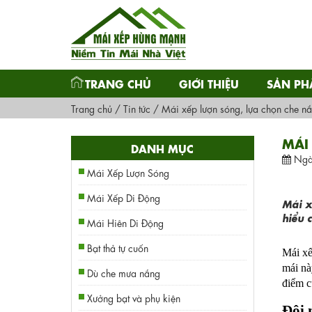
TRANG CHỦ
GIỚI THIỆU
SẢN P
Trang chủ
/
Tin tức
/
Mái xếp lượn sóng, lựa chọn che n
MÁI
DANH MỤC
Ngà
Mái Xếp Lượn Sóng
Mái Xếp Di Động
Mái x
hiểu c
Mái Hiên Di Động
Bạt thả tự cuốn
Mái xế
mái nà
Dù che mưa nắng
điểm c
Xưởng bạt và phụ kiện
Đôi 