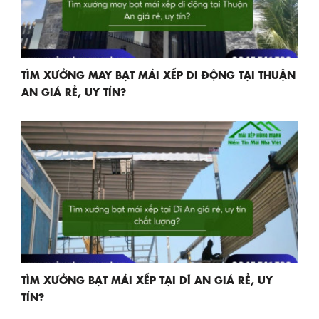
TÌM XƯỞNG MAY BẠT MÁI XẾP DI ĐỘNG TẠI THUẬN
AN GIÁ RẺ, UY TÍN?
TÌM XƯỞNG BẠT MÁI XẾP TẠI DĨ AN GIÁ RẺ, UY
TÍN?