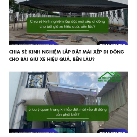
CHIA SẺ KINH NGHIỆM LẮP ĐẶT MÁI XẾP DI ĐỘNG
CHO BÃI GIỮ XE HIỆU QUẢ, BỀN LÂU?