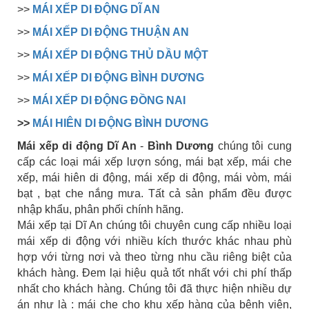
>>
MÁI XẾP DI ĐỘNG DĨ AN
>>
MÁI XẾP DI ĐỘNG THUẬN AN
>>
MÁI XẾP DI ĐỘNG THỦ DẦU MỘT
>>
MÁI XẾP DI ĐỘNG BÌNH DƯƠNG
>>
MÁI XẾP DI ĐỘNG ĐỒNG NAI
>>
MÁI HIÊN DI ĐỘNG BÌNH DƯƠNG
Mái xếp di động Dĩ An
-
Bình Dương
chúng tôi cung
cấp các loại mái xếp lượn sóng, mái bạt xếp, mái che
xếp, mái hiên di động, mái xếp di động, mái vòm, mái
bạt , bạt che nắng mưa. Tất cả sản phẩm đều được
nhập khẩu, phân phối chính hãng.
Mái xếp tại Dĩ An chúng tôi chuyên cung cấp nhiều loại
mái xếp di động với nhiều kích thước khác nhau phù
hợp với từng nơi và theo từng nhu cầu riêng biệt của
khách hàng. Đem lại hiệu quả tốt nhất với chi phí thấp
nhất cho khách hàng. Chúng tôi đã thực hiện nhiều dự
án như là : mái che cho khu xếp hàng của bệnh viện,