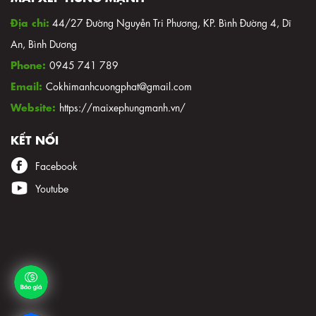
Địa chỉ:
44/27 Đường Nguyễn Tri Phương, KP. Bình Đường 4, Dĩ
An, Bình Dương
Phone:
0945 741 789
Email:
Cokhimanhcuongphat@gmail.com
Website:
https://maixephungmanh.vn/
KẾT NỐI
Facebook
Youtube