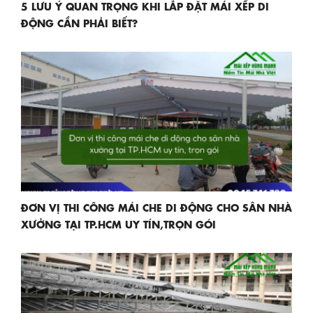
5 LƯU Ý QUAN TRỌNG KHI LẮP ĐẶT MÁI XẾP DI
ĐỘNG CẦN PHẢI BIẾT?
ĐƠN VỊ THI CÔNG MÁI CHE DI ĐỘNG CHO SÂN NHÀ
XƯỞNG TẠI TP.HCM UY TÍN,TRỌN GÓI