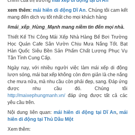
chính của thị trường
mái xếp di động tại Dĩ An
xem thêm:
mái hiên di động Dĩ An
. Chúng tôi cam kết
mang đến dịch vụ tốt nhất cho mọi khách hàng
#mái_xếp_Hùng_Mạnh mang niềm tin đến mọi nhà.
Thiết Kế Thi Công Mái Xếp Nhà Hàng Bể Bơi Trường
Học Quán Cafe Sân Vườn Chịu Mưa Nắng Tốt. Bạt
Hàn Quốc Siêu Bền Sản Phẩm Chất Lượng Phục Vụ
Tận Tình Cung Cấp.
Ngày nay, với nhiều người việc làm mái xếp di động
lượn sóng, mái bạt xếp không còn đơn giản là che nắng
che mưa nữa, mà nhu cầu còn phải đẹp, sang. Đáp ứng
được nhu cầu đó. Chúng tôi
http://maixephungmanh.vn/
đáp ứng được tất cả các
yêu cầu trên.
Nội dung liên quan:
mái hiên di động tại Dĩ An
,
mái
hiên di động tại Thủ Dầu Một
Xem thêm: