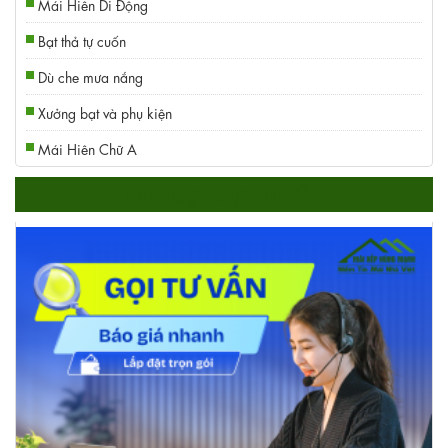
Mái Hiên Di Động
Bạt thả tự cuốn
Dù che mưa nắng
Xưởng bạt và phụ kiện
Mái Hiên Chữ A
HỖ TRỢ TRỰC TUYẾN