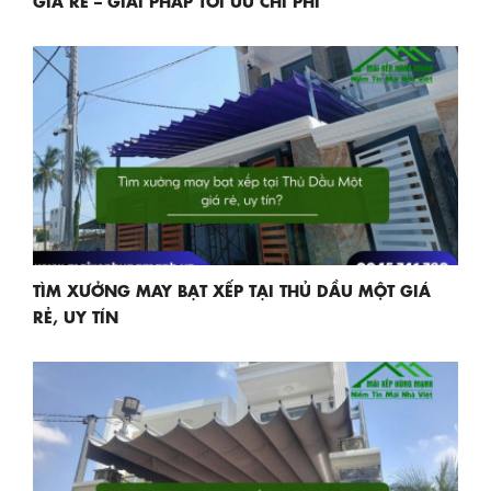
TÌM XƯỞNG MAY BẠT XẾP TẠI THỦ DẦU MỘT GIÁ
RẺ, UY TÍN