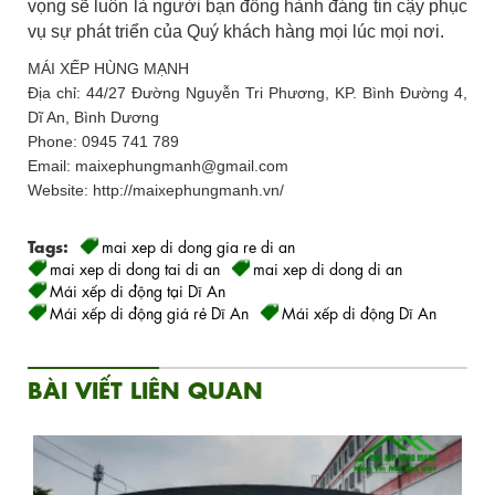
vọng sẽ luôn là người bạn đồng hành đáng tin cậy phục
vụ sự phát triển của Quý khách hàng mọi lúc mọi nơi.
MÁI XẾP HÙNG MẠNH
Địa chỉ: 44/27 Đường Nguyễn Tri Phương, KP. Bình Đường 4,
Dĩ An, Bình Dương
Phone: 0945 741 789
Email: maixephungmanh@gmail.com
Website: http://maixephungmanh.vn/
Tags:
mai xep di dong gia re di an
mai xep di dong tai di an
mai xep di dong di an
Mái xếp di động tại Dĩ An
Mái xếp di động giá rẻ Dĩ An
Mái xếp di động Dĩ An
BÀI VIẾT LIÊN QUAN