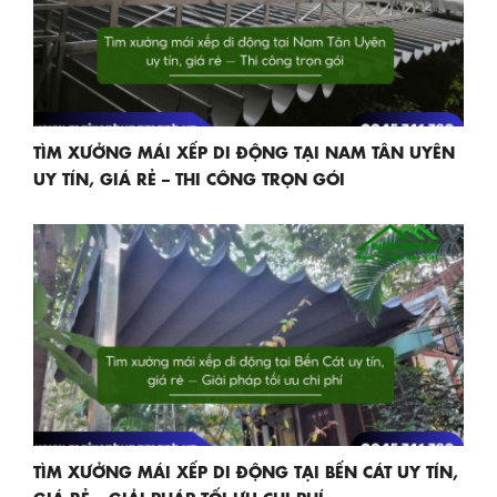
TÌM XƯỞNG MÁI XẾP DI ĐỘNG TẠI NAM TÂN UYÊN
UY TÍN, GIÁ RẺ – THI CÔNG TRỌN GÓI
TÌM XƯỞNG MÁI XẾP DI ĐỘNG TẠI BẾN CÁT UY TÍN,
GIÁ RẺ – GIẢI PHÁP TỐI ƯU CHI PHÍ