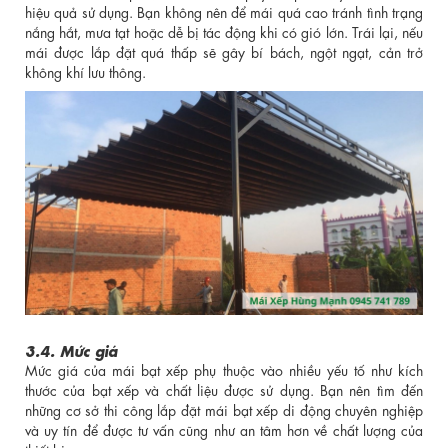
hiệu quả sử dụng. Bạn không nên để mái quá cao tránh tình trạng
nắng hắt, mưa tạt hoặc dễ bị tác động khi có gió lớn. Trái lại, nếu
mái được lắp đặt quá thấp sẽ gây bí bách, ngột ngạt, cản trở
không khí lưu thông.
3.4. Mức giá
Mức giá của mái bạt xếp phụ thuộc vào nhiều yếu tố như kích
thước của bạt xếp và chất liệu được sử dụng. Bạn nên tìm đến
những cơ sở thi công lắp đặt mái bạt xếp di động chuyên nghiệp
và uy tín để được tư vấn cũng như an tâm hơn về chất lượng của