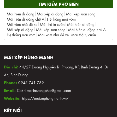
TÌM KIẾM PHỔ BIẾN
Mái hiên di động
Mái xếp di động
Mái xếp lượn sóng
Mái hiên di động chữ A
Hệ thống mái vòm
Mái vòm nhà để xe
Mái thả tự cuốn
Mái hiên di động
Mái xếp di động
Mái xếp lượn sóng
Mái hiên di động chữ A
Hệ thống mái vòm
Mái vòm nhà để xe
Mái thả tự cuốn
MÁI XẾP HÙNG MẠNH
Địa chỉ:
44/27 Đường Nguyễn Tri Phương, KP. Bình Đường 4, Dĩ
An, Bình Dương
Phone:
0945 741 789
Email:
Cokhimanhcuongphat@gmail.com
Website:
https://maixephungmanh.vn/
KẾT NỐI