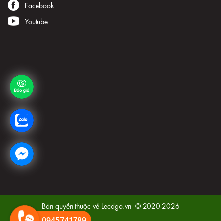
Facebook
Youtube
Bản quyền thuộc về
Leadgo.vn
© 2020-2026
0945741789