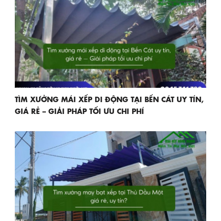
TÌM XƯỞNG MÁI XẾP DI ĐỘNG TẠI BẾN CÁT UY TÍN,
GIÁ RẺ – GIẢI PHÁP TỐI ƯU CHI PHÍ