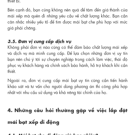
thiết bị.
Bên cạnh đó, bạn cũng không nên quá để tâm đến giá thành của
mái xếp mà quên đi những yêu cầu về chất lượng khác. Bạn cần
cân nhắc nhiều yếu tố để tìm được mái bạt che phù hợp với mức
giá phải chăng.
3.5. Đơn vị cung cấp dịch vụ
Không phải đơn vị nào cũng có thể đảm bảo chất lượng mái xếp
và dịch vụ mà mình cung cấp. Để lựa chọn những đơn vị uy tín
bạn nên chú ý tới sự chuyên nghiệp trong cách làm việc, thái độ
phục vụ khách hàng và chính sách bảo hành, hỗ trợ khách khi cần
thiết.
Ngoài ra, đơn vị cung cấp mái bạt uy tín cũng cần tiến hành
khảo sát và tư vấn cho người dùng phương án thi công phù hợp
nhất với nhu cầu sử dụng và khả năng tài chính của họ.
4. Những câu hỏi thường gặp về việc lắp đặt
mái bạt xếp di động
4.1. Mái bạt che di động giá bao nhiêu?