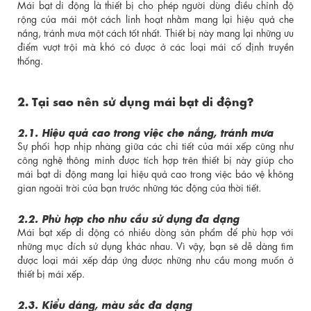
Mái bạt di động là thiết bị cho phép người dùng điều chỉnh độ
rộng của mái một cách linh hoạt nhằm mang lại hiệu quả che
nắng, tránh mưa một cách tốt nhất. Thiết bị này mang lại những ưu
điểm vượt trội mà khó có được ở các loại mái cố định truyền
thống.
2. Tại sao nên sử dụng mái bạt di động?
2.1. Hiệu quả cao trong việc che nắng, tránh mưa
Sự phối hợp nhịp nhàng giữa các chi tiết của mái xếp cũng như
công nghệ thông minh được tích hợp trên thiết bị này giúp cho
mái bạt di động mang lại hiệu quả cao trong việc bảo vệ không
gian ngoài trời của bạn trước những tác động của thời tiết.
2.2. Phù hợp cho nhu cầu sử dụng đa dạng
Mái bạt xếp di động có nhiều dòng sản phẩm để phù hợp với
những mục đích sử dụng khác nhau. Vì vậy, bạn sẽ dễ dàng tìm
được loại mái xếp đáp ứng được những nhu cầu mong muốn ở
thiết bị mái xếp.
2.3. Kiểu dáng, màu sắc đa dạng