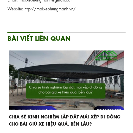
Website: http://maixephungmanh.vn/
BÀI VIẾT LIÊN QUAN
CHIA SẺ KINH NGHIỆM LẮP ĐẶT MÁI XẾP DI ĐỘNG
CHO BÃI GIỮ XE HIỆU QUẢ, BỀN LÂU?