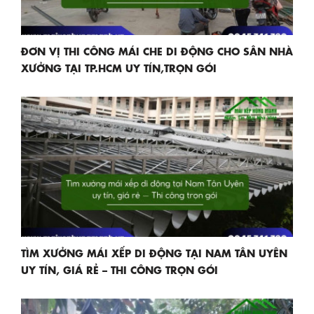
ĐƠN VỊ THI CÔNG MÁI CHE DI ĐỘNG CHO SÂN NHÀ
XƯỞNG TẠI TP.HCM UY TÍN,TRỌN GÓI
TÌM XƯỞNG MÁI XẾP DI ĐỘNG TẠI NAM TÂN UYÊN
UY TÍN, GIÁ RẺ – THI CÔNG TRỌN GÓI