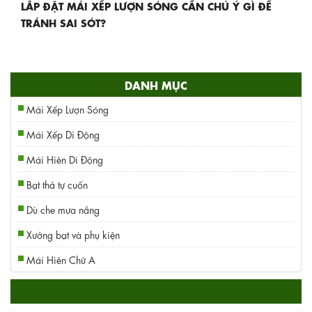
LẮP ĐẶT MÁI XẾP LƯỢN SÓNG CẦN CHÚ Ý GÌ ĐỂ
TRÁNH SAI SÓT?
DANH MỤC
Mái Xếp Lượn Sóng
Mái Xếp Di Động
Mái Hiên Di Động
Bạt thả tự cuốn
Dù che mưa nắng
Xưởng bạt và phụ kiện
Mái Hiên Chữ A
HỖ TRỢ TRỰC TUYẾN