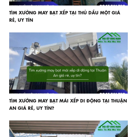
TÌM XƯỞNG MAY BẠT XẾP TẠI THỦ DẦU MỘT GIÁ
RẺ, UY TÍN
TÌM XƯỞNG MAY BẠT MÁI XẾP DI ĐỘNG TẠI THUẬN
AN GIÁ RẺ, UY TÍN?