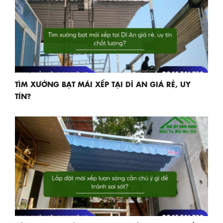
TÌM XƯỞNG BẠT MÁI XẾP TẠI DĨ AN GIÁ RẺ, UY
TÍN?