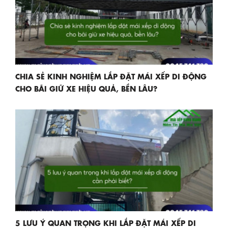
CHIA SẺ KINH NGHIỆM LẮP ĐẶT MÁI XẾP DI ĐỘNG
CHO BÃI GIỮ XE HIỆU QUẢ, BỀN LÂU?
5 LƯU Ý QUAN TRỌNG KHI LẮP ĐẶT MÁI XẾP DI