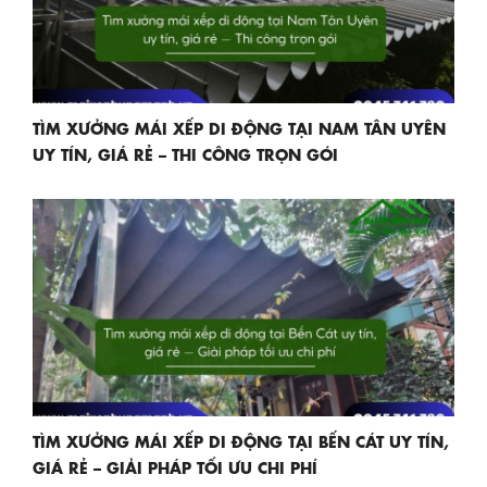
TÌM XƯỞNG MÁI XẾP DI ĐỘNG TẠI NAM TÂN UYÊN
UY TÍN, GIÁ RẺ – THI CÔNG TRỌN GÓI
TÌM XƯỞNG MÁI XẾP DI ĐỘNG TẠI BẾN CÁT UY TÍN,
GIÁ RẺ – GIẢI PHÁP TỐI ƯU CHI PHÍ