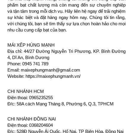
phẩm bạt chất lượng mà còn mang đến sự chuyên nghiệp 
và tận tâm trong mỗi dịch vụ. Hãy liên hệ ngay để trải nghiệm 
sự khác biệt và đặt hàng ngay hôm nay. Chúng tôi tin rằng, 
với chúng tôi, bạn sẽ tìm thấy sự lựa chọn hoàn hảo cho mọi 
nhu cầu cung cấp bạt của bạn.
MÁI XẾP HÙNG MẠNH
Địa chỉ: 44/27 Đường Nguyễn Tri Phương, KP. Bình Đường 
4, Dĩ An, Bình Dương
Phone: 0945 741 789
Email: maixephungmanh@gmail.com
Website: https://maixephungmanh.vn/
CHI NHÁNH HCM
Điện thoại: 0965235255
Đ/c: 58A cách Mạng Tháng 8, Phường 6, Q.3, TPHCM
CHI NHÁNH ĐỒNG NAI
Điện thoại: 0368204604
Đ/c: 528Đ Nguyễn Ái Quốc, Hố Nai, TP Biên Hòa, Đồng Nai