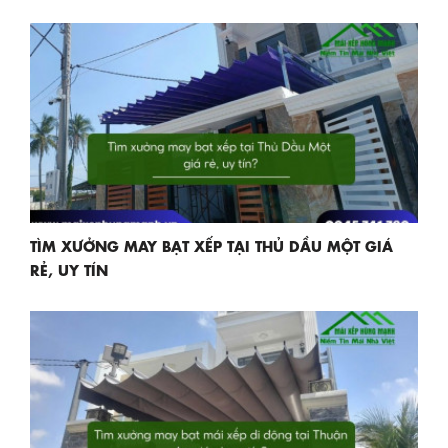
TÌM XƯỞNG MAY BẠT XẾP TẠI THỦ DẦU MỘT GIÁ
RẺ, UY TÍN