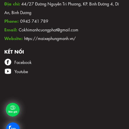
Địa chỉ:
44/27 Đường Nguyễn Tri Phương, KP. Bình Đường 4, Dĩ
An, Bình Dương
Phone:
0945 741 789
Email:
Cokhimanhcuongphat@gmail.com
Website:
https://maixephungmanh.vn/
KẾT NỐI
Facebook
Youtube