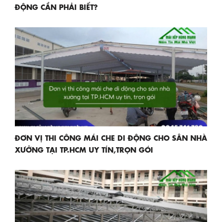
ĐỘNG CẦN PHẢI BIẾT?
ĐƠN VỊ THI CÔNG MÁI CHE DI ĐỘNG CHO SÂN NHÀ
XƯỞNG TẠI TP.HCM UY TÍN,TRỌN GÓI