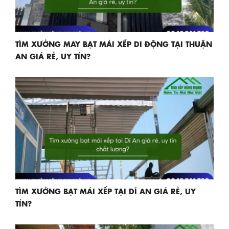
TÌM XƯỞNG MAY BẠT MÁI XẾP DI ĐỘNG TẠI THUẬN
AN GIÁ RẺ, UY TÍN?
TÌM XƯỞNG BẠT MÁI XẾP TẠI DĨ AN GIÁ RẺ, UY
TÍN?