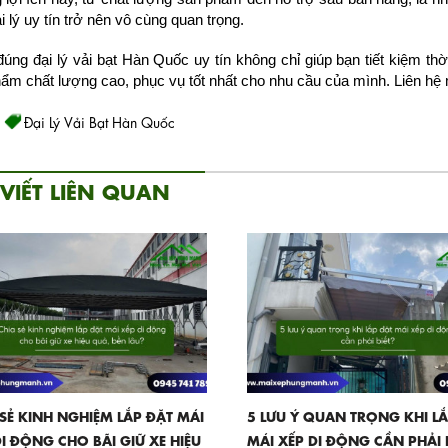
i lý uy tín trở nên vô cùng quan trọng.
úng đại lý vải bạt Hàn Quốc uy tín không chỉ giúp bạn tiết kiệm t
ẩm chất lượng cao, phục vụ tốt nhất cho nhu cầu của mình. Liên hệ
Đại Lý Vải Bạt Hàn Quốc
 VIẾT LIÊN QUAN
 SẺ KINH NGHIỆM LẮP ĐẶT MÁI
5 LƯU Ý QUAN TRỌNG KHI L
DI ĐỘNG CHO BÃI GIỮ XE HIỆU
MÁI XẾP DI ĐỘNG CẦN PHẢI 