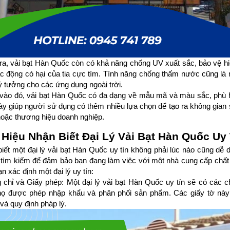
ra, vải bạt Hàn Quốc còn có khả năng chống UV xuất sắc, bảo vệ hi
ác động có hại của tia cực tím. Tính năng chống thấm nước cũng là mộ
ý tưởng cho các ứng dụng ngoài trời.
ào đó, vải bạt Hàn Quốc có đa dạng về mẫu mã và màu sắc, phù hợp
ày giúp người sử dụng có thêm nhiều lựa chọn để tạo ra không gian
oặc thương hiệu doanh nghiệp.
Hiệu Nhận Biết Đại Lý Vải Bạt Hàn Quốc Uy 
iết một đại lý vải bạt Hàn Quốc uy tín không phải lúc nào cũng dễ
 tìm kiếm để đảm bảo bạn đang làm việc với một nhà cung cấp chất l
ạn xác định một đại lý uy tín:
chỉ và Giấy phép: Một đại lý vải bạt Hàn Quốc uy tín sẽ có các ch
ọ được phép nhập khẩu và phân phối sản phẩm. Các giấy tờ này đ
và quy định pháp lý.