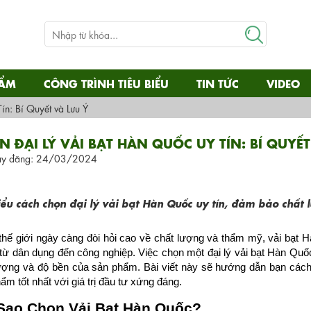
HẨM
CÔNG TRÌNH TIÊU BIỂU
TIN TỨC
VIDEO
n: Bí Quyết và Lưu Ý
 ĐẠI LÝ VẢI BẠT HÀN QUỐC UY TÍN: BÍ QUYẾT
y đăng: 24/03/2024
iểu cách chọn đại lý vải bạt Hàn Quốc uy tín, đảm bảo chất 
thế giới ngày càng đòi hỏi cao về chất lượng và thẩm mỹ, vải bạt 
từ dân dụng đến công nghiệp. Việc chọn một đại lý vải bạt Hàn Quốc 
ượng và độ bền của sản phẩm. Bài viết này sẽ hướng dẫn bạn cách
ẩm tốt nhất với giá trị đầu tư xứng đáng.
 Sao Chọn Vải Bạt Hàn Quốc?