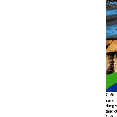
Cuối c
sàng t
dụng v
tăng c
Những 