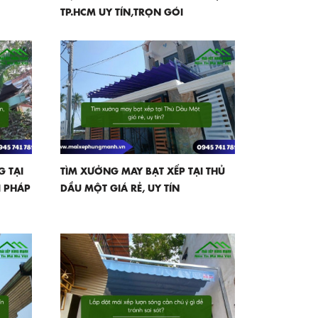
TP.HCM UY TÍN,TRỌN GÓI
G TẠI
TÌM XƯỞNG MAY BẠT XẾP TẠI THỦ
ẢI PHÁP
DẦU MỘT GIÁ RẺ, UY TÍN