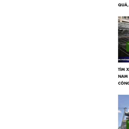
QUẢ,
TÌM 
NAM T
CÔNG