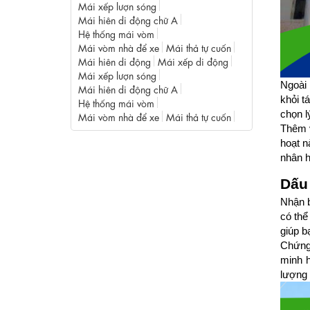
Mái xếp lượn sóng
Mái hiên di động chữ A
Hệ thống mái vòm
Mái vòm nhà để xe
Mái thả tự cuốn
Mái hiên di động
Mái xếp di động
Mái xếp lượn sóng
Ngoài 
Mái hiên di động chữ A
khỏi t
Hệ thống mái vòm
chọn l
Mái vòm nhà để xe
Mái thả tự cuốn
Thêm v
hoạt n
nhân h
Dấu 
Nhận b
có thể
giúp b
Chứng 
minh h
lượng 