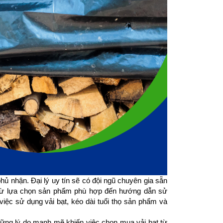
hủ nhận. Đại lý uy tín sẽ có đội ngũ chuyên gia sẵn 
, từ lựa chọn sản phẩm phù hợp đến hướng dẫn sử 
ệc sử dụng vải bạt, kéo dài tuổi thọ sản phẩm và 
hững lý do mạnh mẽ khiến việc chọn mua vải bạt từ 