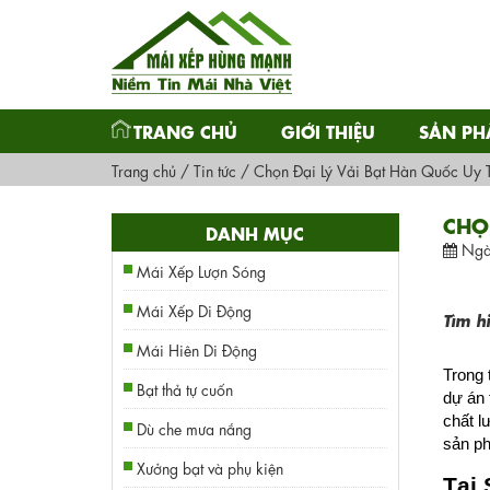
TRANG CHỦ
GIỚI THIỆU
SẢN P
Trang chủ
/
Tin tức
/
Chọn Đại Lý Vải Bạt Hàn Quốc Uy Tí
CHỌN
DANH MỤC
Ngà
Mái Xếp Lượn Sóng
Mái Xếp Di Động
Tìm h
Mái Hiên Di Động
Trong 
Bạt thả tự cuốn
dự án 
chất l
Dù che mưa nắng
sản ph
Xưởng bạt và phụ kiện
Tại