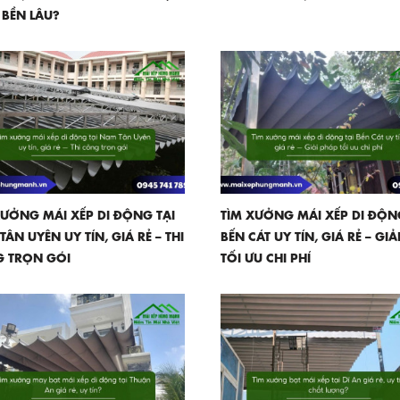
 BỀN LÂU?
XƯỞNG MÁI XẾP DI ĐỘNG TẠI
TÌM XƯỞNG MÁI XẾP DI ĐỘN
ÂN UYÊN UY TÍN, GIÁ RẺ – THI
BẾN CÁT UY TÍN, GIÁ RẺ – GI
 TRỌN GÓI
TỐI ƯU CHI PHÍ