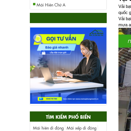
Mái Hiên Chữ A
Vải bạ
quốc g
HỖ TRỢ TRỰC TUYẾN
Vải bạ
mưa ax
TÌM KIẾM PHỔ BIẾN
Mái hiên di động
Mái xếp di động