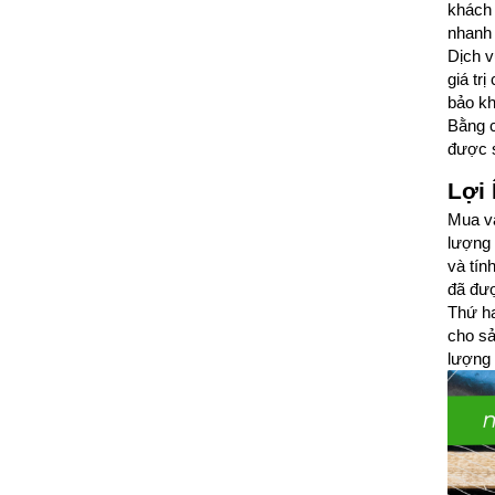
khách 
nhanh 
Dịch v
giá tr
bảo kh
Bằng c
được s
Lợi 
Mua vả
lượng 
và tín
đã đư
Thứ ha
cho sả
lượng