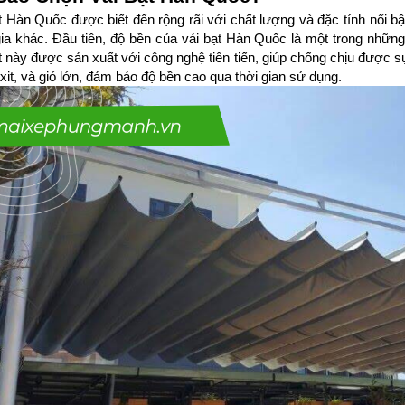
t Hàn Quốc được biết đến rộng rãi với chất lượng và đặc tính nổi bật, 
ia khác. Đầu tiên, độ bền của vải bạt Hàn Quốc là một trong những 
t này được sản xuất với công nghệ tiên tiến, giúp chống chịu được sự
it, và gió lớn, đảm bảo độ bền cao qua thời gian sử dụng.