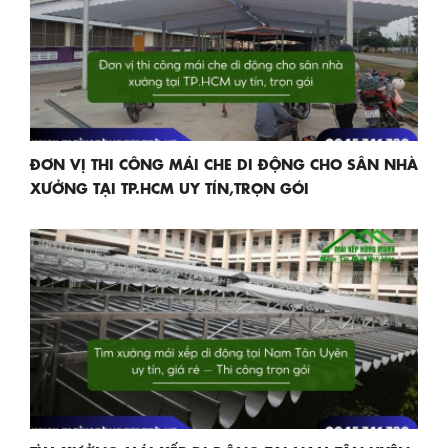
ĐƠN VỊ THI CÔNG MÁI CHE DI ĐỘNG CHO SÂN NHÀ
XƯỞNG TẠI TP.HCM UY TÍN,TRỌN GÓI