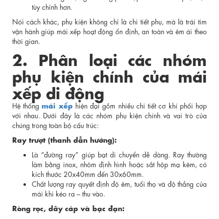
tùy chỉnh hơn.
Nói cách khác, phụ kiện không chỉ là chi tiết phụ, mà là trái tim
vận hành giúp mái xếp hoạt động ổn định, an toàn và êm ái theo
thời gian.
2. Phân loại các nhóm
phụ kiện chính của mái
xếp di động
mái xếp
Hệ thống
hiện đại gồm nhiều chi tiết cơ khí phối hợp
với nhau. Dưới đây là các nhóm phụ kiện chính và vai trò của
chúng trong toàn bộ cấu trúc:
Ray trượt (thanh dẫn hướng):
Là “đường ray” giúp bạt di chuyển dễ dàng. Ray thường
làm bằng inox, nhôm định hình hoặc sắt hộp mạ kẽm, có
kích thước 20x40mm đến 30x60mm.
Chất lượng ray quyết định độ êm, tuổi thọ và độ thẳng của
mái khi kéo ra – thu vào.
Ròng rọc, dây cáp và bạc đạn: