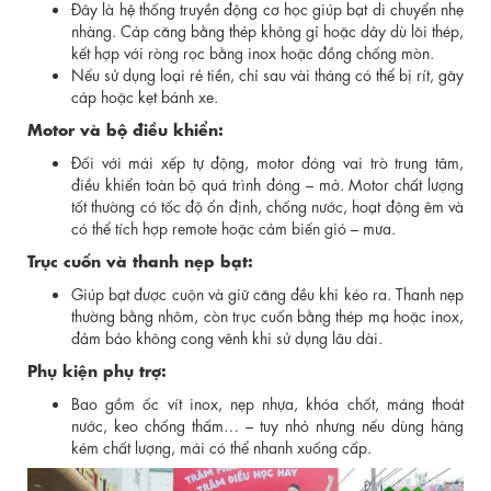
Đây là hệ thống truyền động cơ học giúp bạt di chuyển nhẹ
nhàng. Cáp căng bằng thép không gỉ hoặc dây dù lõi thép,
kết hợp với ròng rọc bằng inox hoặc đồng chống mòn.
Nếu sử dụng loại rẻ tiền, chỉ sau vài tháng có thể bị rít, gãy
cáp hoặc kẹt bánh xe.
Motor và bộ điều khiển:
Đối với mái xếp tự động, motor đóng vai trò trung tâm,
điều khiển toàn bộ quá trình đóng – mở. Motor chất lượng
tốt thường có tốc độ ổn định, chống nước, hoạt động êm và
có thể tích hợp remote hoặc cảm biến gió – mưa.
Trục cuốn và thanh nẹp bạt:
Giúp bạt được cuộn và giữ căng đều khi kéo ra. Thanh nẹp
thường bằng nhôm, còn trục cuốn bằng thép mạ hoặc inox,
đảm bảo không cong vênh khi sử dụng lâu dài.
Phụ kiện phụ trợ:
Bao gồm ốc vít inox, nẹp nhựa, khóa chốt, máng thoát
nước, keo chống thấm… – tuy nhỏ nhưng nếu dùng hàng
kém chất lượng, mái có thể nhanh xuống cấp.