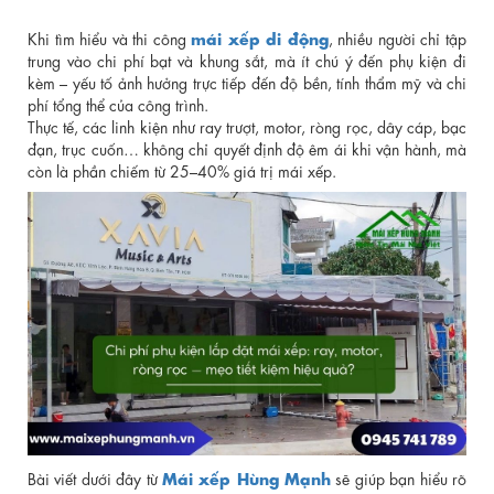
mái xếp di động
Khi tìm hiểu và thi công
, nhiều người chỉ tập
trung vào chi phí bạt và khung sắt, mà ít chú ý đến phụ kiện đi
kèm – yếu tố ảnh hưởng trực tiếp đến độ bền, tính thẩm mỹ và chi
phí tổng thể của công trình.
Thực tế, các linh kiện như ray trượt, motor, ròng rọc, dây cáp, bạc
đạn, trục cuốn… không chỉ quyết định độ êm ái khi vận hành, mà
còn là phần chiếm từ 25–40% giá trị mái xếp.
Mái xếp Hùng Mạnh
Bài viết dưới đây từ
sẽ giúp bạn hiểu rõ