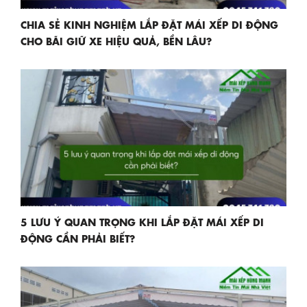
CHIA SẺ KINH NGHIỆM LẮP ĐẶT MÁI XẾP DI ĐỘNG
CHO BÃI GIỮ XE HIỆU QUẢ, BỀN LÂU?
5 LƯU Ý QUAN TRỌNG KHI LẮP ĐẶT MÁI XẾP DI
ĐỘNG CẦN PHẢI BIẾT?