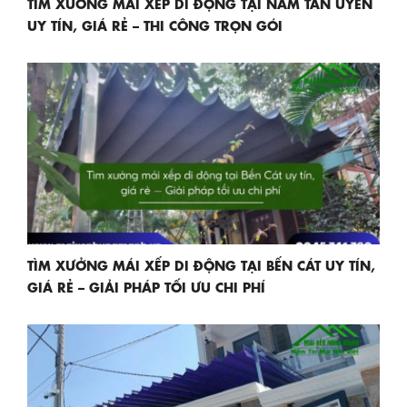
TÌM XƯỞNG MÁI XẾP DI ĐỘNG TẠI NAM TÂN UYÊN
UY TÍN, GIÁ RẺ – THI CÔNG TRỌN GÓI
TÌM XƯỞNG MÁI XẾP DI ĐỘNG TẠI BẾN CÁT UY TÍN,
GIÁ RẺ – GIẢI PHÁP TỐI ƯU CHI PHÍ