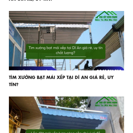
TÌM XƯỞNG BẠT MÁI XẾP TẠI DĨ AN GIÁ RẺ, UY
TÍN?