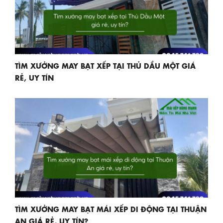
TÌM XƯỞNG MAY BẠT XẾP TẠI THỦ DẦU MỘT GIÁ
RẺ, UY TÍN
TÌM XƯỞNG MAY BẠT MÁI XẾP DI ĐỘNG TẠI THUẬN
AN GIÁ RẺ, UY TÍN?