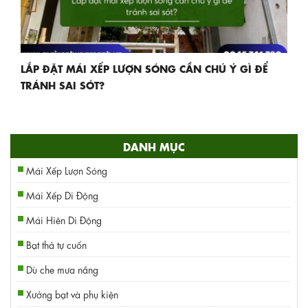
LẮP ĐẶT MÁI XẾP LƯỢN SÓNG CẦN CHÚ Ý GÌ ĐỂ
TRÁNH SAI SÓT?
DANH MỤC
Mái Xếp Lượn Sóng
Mái Xếp Di Động
Mái Hiên Di Động
Bạt thả tự cuốn
Dù che mưa nắng
Xưởng bạt và phụ kiện