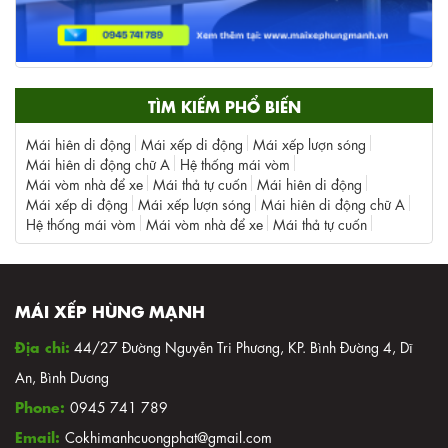
TÌM KIẾM PHỔ BIẾN
Mái hiên di động
Mái xếp di động
Mái xếp lượn sóng
Mái hiên di động chữ A
Hệ thống mái vòm
Mái vòm nhà để xe
Mái thả tự cuốn
Mái hiên di động
Mái xếp di động
Mái xếp lượn sóng
Mái hiên di động chữ A
Hệ thống mái vòm
Mái vòm nhà để xe
Mái thả tự cuốn
MÁI XẾP HÙNG MẠNH
Địa chỉ:
44/27 Đường Nguyễn Tri Phương, KP. Bình Đường 4, Dĩ
An, Bình Dương
Phone:
0945 741 789
Email:
Cokhimanhcuongphat@gmail.com