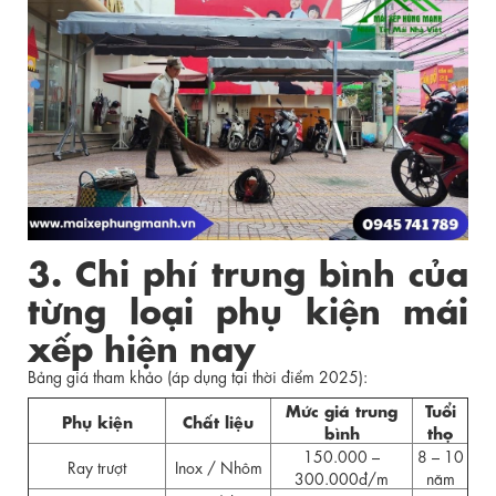
3. Chi phí trung bình của
từng loại phụ kiện mái
xếp hiện nay
Bảng giá tham khảo (áp dụng tại thời điểm 2025):
Mức giá trung
Tuổi
Phụ kiện
Chất liệu
bình
thọ
150.000 –
8 – 10
Ray trượt
Inox / Nhôm
300.000đ/m
năm