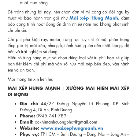
dưới mưa nắng.
Để tránh những lỗi này, nên chọn đơn vị thi công có đội ngũ kỹ
Mái xếp Hùng Mạnh
thuật và bảo hành trọn gói như
, đảm
bảo công trình hoạt động ổn định nhiều năm mà không phát sinh
chi phí ẩn.
Chi phí phụ kiện ray, motor, ròng rọc tuy chỉ là một phần trong
tổng giá trị mái xếp, nhưng lại ảnh hưởng lớn đến chất lượng, độ
bền và trải nghiệm sử dụng.
Hiểu rõ từng hạng mục và chọn đúng loại vật tư phù hợp sẽ giúp
bạn tiết kiệm chi phí mà vẫn sở hữu mái xếp bền đẹp, vận hành
êm và an toàn.
Mọi thông tin xin liên hệ:
MÁI XẾP HÙNG MẠNH | XƯỞNG MÁI HIÊN MÁI XẾP
DI ĐỘNG
Địa chỉ:
44/27 Đường Nguyễn Tri Phương, KP. Bình
Đường 4, Dĩ An, Bình Dương
Phone:
0945 741 789
Email:
cokhimanhcuongphat@gmail.com
Website:
www.maixephungmanh.vn
Phục vụ:
TP.HCM – Bình Dương – Đồng Nai – Long An –