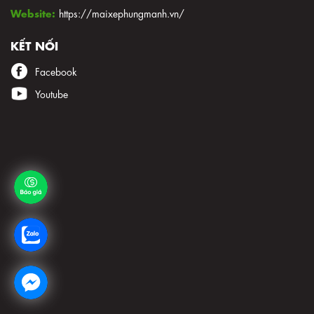
Website:
https://maixephungmanh.vn/
KẾT NỐI
Facebook
Youtube