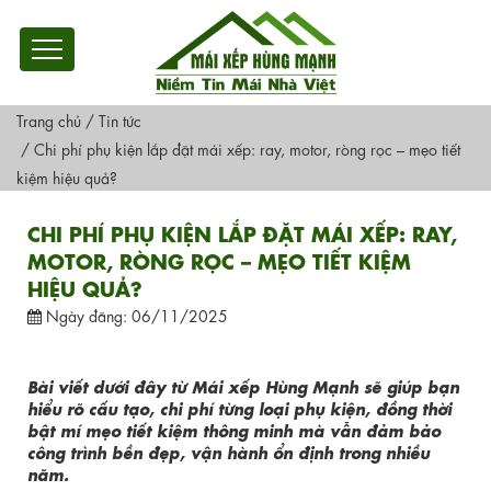
Trang chủ
/
Tin tức
/
Chi phí phụ kiện lắp đặt mái xếp: ray, motor, ròng rọc – mẹo tiết
kiệm hiệu quả?
CHI PHÍ PHỤ KIỆN LẮP ĐẶT MÁI XẾP: RAY,
MOTOR, RÒNG RỌC – MẸO TIẾT KIỆM
HIỆU QUẢ?
Ngày đăng: 06/11/2025
Bài viết dưới đây từ Mái xếp Hùng Mạnh sẽ giúp bạn
hiểu rõ cấu tạo, chi phí từng loại phụ kiện, đồng thời
bật mí mẹo tiết kiệm thông minh mà vẫn đảm bảo
công trình bền đẹp, vận hành ổn định trong nhiều
năm.