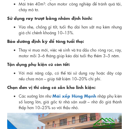
Mái trên 40m²: chọn motor công nghiệp để tránh quá tải,
cháy mô tơ.
Sử dụng ray trượt bằng nhôm định hình:
Vừa nhẹ, chống gỉ tốt, tuổi thọ dài hơn sắt mạ kẽm nhưng
giá chỉ chênh khoảng 10–15%.
Bảo dưỡng định kỳ để tăng tuổi thọ:
Thay vì mua mới, việc vệ sinh và tra dầu cho ròng rọc, ray,
motor mỗi 3–6 tháng giúp kéo dài tuổi thọ thêm 3–5 năm.
Tận dụng phụ kiện cũ còn tốt:
Với mái nâng cấp, có thể tái sử dụng ray hoặc dây cáp
nếu chưa mòn – giúp tiết kiệm 10–20% chi phí.
Chọn đơn vị thi công có sẵn kho linh kiện:
Mái xếp Hùng Mạnh
Các xưởng lớn như
nhập phụ kiện
số lượng lớn, giá gốc từ nhà sản xuất – nhờ đó giá thành
thấp hơn 10–25% so với thầu nhỏ.