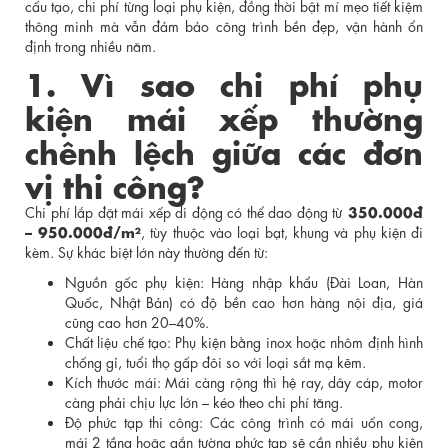
cấu tạo, chi phí từng loại phụ kiện, đồng thời bật mí mẹo tiết kiệm
thông minh mà vẫn đảm bảo công trình bền đẹp, vận hành ổn
định trong nhiều năm.
1. Vì sao chi phí phụ
kiện mái xếp thường
chênh lệch giữa các đơn
vị thi công?
350.000đ
Chi phí lắp đặt mái xếp di động có thể dao động từ
– 950.000đ/m²
, tùy thuộc vào loại bạt, khung và phụ kiện đi
kèm. Sự khác biệt lớn này thường đến từ:
Nguồn gốc phụ kiện: Hàng nhập khẩu (Đài Loan, Hàn
Quốc, Nhật Bản) có độ bền cao hơn hàng nội địa, giá
cũng cao hơn 20–40%.
Chất liệu chế tạo: Phụ kiện bằng inox hoặc nhôm định hình
chống gỉ, tuổi thọ gấp đôi so với loại sắt mạ kẽm.
Kích thước mái: Mái càng rộng thì hệ ray, dây cáp, motor
càng phải chịu lực lớn – kéo theo chi phí tăng.
Độ phức tạp thi công: Các công trình có mái uốn cong,
mái 2 tầng hoặc gắn tường phức tạp sẽ cần nhiều phụ kiện