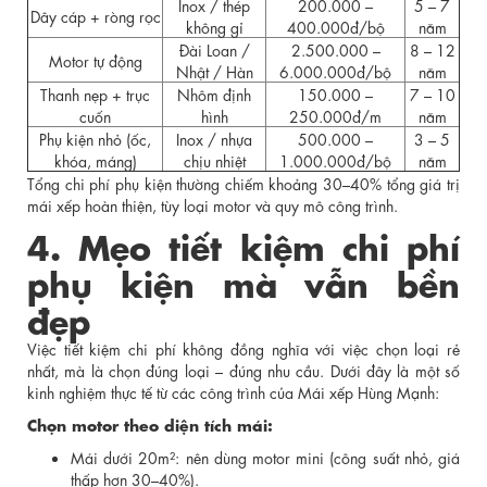
Inox / thép
200.000 –
5 – 7
Dây cáp + ròng rọc
không gỉ
400.000đ/bộ
năm
Đài Loan /
2.500.000 –
8 – 12
Motor tự động
Nhật / Hàn
6.000.000đ/bộ
năm
Thanh nẹp + trục
Nhôm định
150.000 –
7 – 10
cuốn
hình
250.000đ/m
năm
Phụ kiện nhỏ (ốc,
Inox / nhựa
500.000 –
3 – 5
khóa, máng)
chịu nhiệt
1.000.000đ/bộ
năm
Tổng chi phí phụ kiện thường chiếm khoảng 30–40% tổng giá trị
mái xếp hoàn thiện, tùy loại motor và quy mô công trình.
4. Mẹo tiết kiệm chi phí
phụ kiện mà vẫn bền
đẹp
Việc tiết kiệm chi phí không đồng nghĩa với việc chọn loại rẻ
nhất, mà là chọn đúng loại – đúng nhu cầu. Dưới đây là một số
kinh nghiệm thực tế từ các công trình của Mái xếp Hùng Mạnh:
Chọn motor theo diện tích mái:
Mái dưới 20m²: nên dùng motor mini (công suất nhỏ, giá
thấp hơn 30–40%).