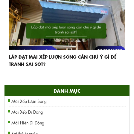
LẮP ĐẶT MÁI XẾP LƯỢN SÓNG CẦN CHÚ Ý GÌ ĐỂ
TRÁNH SAI SÓT?
DANH MỤC
Mái Xếp Lượn Sóng
Mái Xếp Di Động
Mái Hiên Di Động
Bạt thả tự cuốn