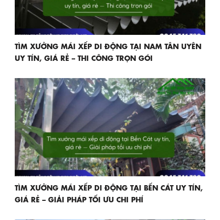
TÌM XƯỞNG MÁI XẾP DI ĐỘNG TẠI NAM TÂN UYÊN
UY TÍN, GIÁ RẺ – THI CÔNG TRỌN GÓI
TÌM XƯỞNG MÁI XẾP DI ĐỘNG TẠI BẾN CÁT UY TÍN,
GIÁ RẺ – GIẢI PHÁP TỐI ƯU CHI PHÍ