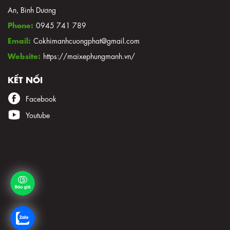
An, Bình Dương
Phone:
0945 741 789
Email:
Cokhimanhcuongphat@gmail.com
Website:
https://maixephungmanh.vn/
KẾT NỐI
Facebook
Youtube