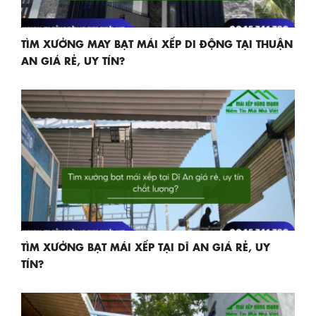
TÌM XƯỞNG MAY BẠT MÁI XẾP DI ĐỘNG TẠI THUẬN
AN GIÁ RẺ, UY TÍN?
TÌM XƯỞNG BẠT MÁI XẾP TẠI DĨ AN GIÁ RẺ, UY
TÍN?