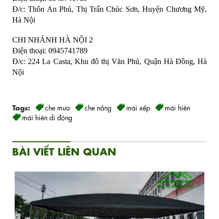
Đ/c: Thôn An Phú, Thị Trấn Chúc Sơn, Huyện Chương Mỹ, 
Hà Nội
CHI NHÁNH HÀ NỘI 2
Điện thoại: 0945741789
Đ/c: 224 La Casta, Khu đô thị Văn Phú, Quận Hà Đông, Hà 
Nội 
Tags:
che mưa
che nắng
mái xếp
mái hiên
mái hiên di động
BÀI VIẾT LIÊN QUAN