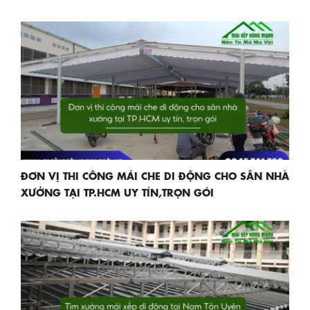
ĐƠN VỊ THI CÔNG MÁI CHE DI ĐỘNG CHO SÂN NHÀ
XƯỞNG TẠI TP.HCM UY TÍN,TRỌN GÓI