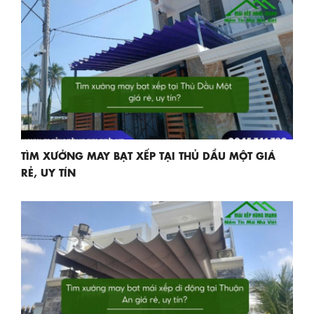
TÌM XƯỞNG MAY BẠT XẾP TẠI THỦ DẦU MỘT GIÁ
RẺ, UY TÍN