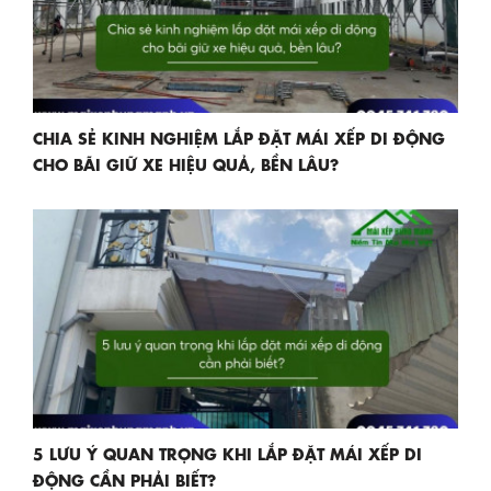
CHIA SẺ KINH NGHIỆM LẮP ĐẶT MÁI XẾP DI ĐỘNG
CHO BÃI GIỮ XE HIỆU QUẢ, BỀN LÂU?
5 LƯU Ý QUAN TRỌNG KHI LẮP ĐẶT MÁI XẾP DI
ĐỘNG CẦN PHẢI BIẾT?