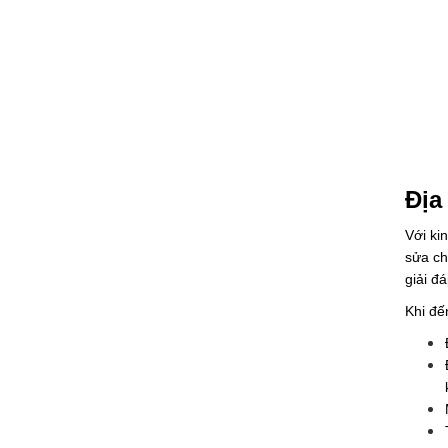
Địa
Với ki
sửa ch
giải đ
Khi đế