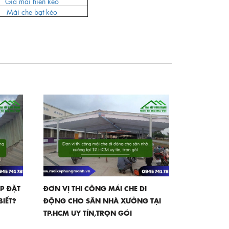
Giá mái hiên kéo
Mái che bạt kéo
ẮP ĐẶT
ĐƠN VỊ THI CÔNG MÁI CHE DI
BIẾT?
ĐỘNG CHO SÂN NHÀ XƯỞNG TẠI
TP.HCM UY TÍN,TRỌN GÓI