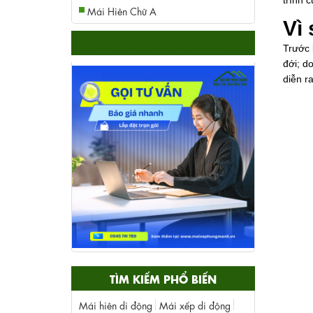
trình c
Mái Hiên Chữ A
Vì
HỖ TRỢ TRỰC TUYẾN
Trước 
đới; d
diễn r
TÌM KIẾM PHỔ BIẾN
Mái hiên di động
Mái xếp di động