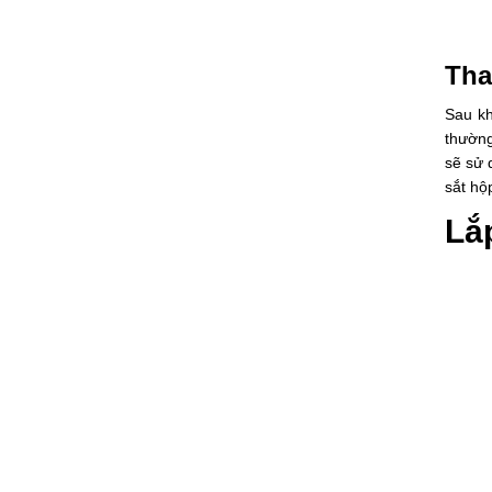
Tha
Sau kh
thường
sẽ sử 
sắt hộ
Lắp