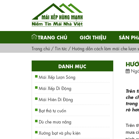
TRANG CHỦ
GIỚI THIỆU
SẢN P
Trang chủ
/
Tin tức
/
Hướng dẫn cách làm mái che lượn s
HƯỚ
DANH MỤC
Ngà
Mái Xếp Lượn Sóng
Mái Xếp Di Động
Trên 
che c
Mái Hiên Di Động
trong
rõ hơ
Bạt thả tự cuốn
Dù che mưa nắng
Trên t
Xưởng bạt và phụ kiện
mưa cũ