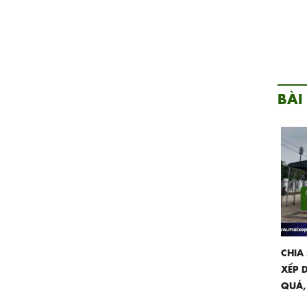
BÀI
CHIA
XẾP 
QUẢ,