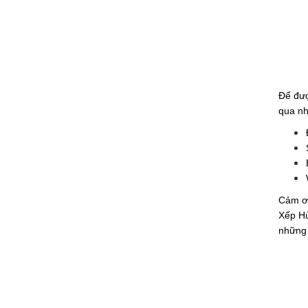
Để đượ
qua nh
Cảm ơn
Xếp Hù
những 