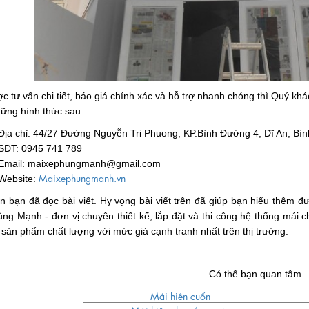
c tư vấn chi tiết, báo giá chính xác và hỗ trợ nhanh chóng thì Quý k
ững hình thức sau:
Địa chỉ: 44/27 Đường Nguyễn Tri Phuong, KP.Bình Đường 4, Dĩ An, Bì
SĐT: 0945 741 789
Email: maixephungmanh@gmail.com
Maixephungmanh.vn
Website:
 bạn đã đọc bài viết. Hy vọng bài viết trên đã giúp bạn hiểu thêm 
ng Mạnh - đơn vị chuyên thiết kế, lắp đặt và thi công hệ thống mái 
sản phẩm chất lượng với mức giá cạnh tranh nhất trên thị trường.
Có thể bạn quan tâm
Mái hiên cuốn