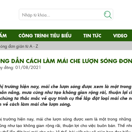
HẨM
CÔNG TRÌNH TIÊU BIỂU
TIN TỨC
VIDEO
óng đơn giản từ A - Z
NG DẪN CÁCH LÀM MÁI CHE LƯỢN SÓNG ĐƠN 
y đăng: 01/08/2021
thị trường hiện nay, mái che lượn sóng được xem là một tron
hắn nắng, mưa cũng như tạo không gian rộng rãi, thuận lợi c
 chúng ta thắc mắc về quy trình cụ thể lắp đặt loại mái che n
n về cách làm mái che lượn sóng.
hị trường hiện nay, mái che lượn sóng được xem là một trong những
ng như tạo không gian rộng rãi, thuận lợi cho việc buôn bán. Thế nh