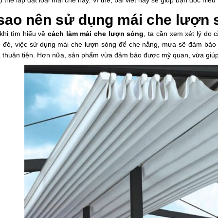
ụ thể lắp đặt loại mái che này. Vì thế, bài viết này sẽ giúp bạn đọc hiể
 sao nên sử dụng mái che lượn
khi tìm hiểu về
cách làm mái che lượn sóng
, ta cần xem xét lý do 
o đó, việc sử dụng mái che lượn sóng để che nắng, mưa sẽ đảm bảo
a thuận tiện. Hơn nữa, sản phẩm vừa đảm bảo được mỹ quan, vừa giúp t