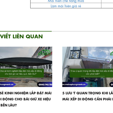
Mái hiên che nắng mưa
Làm mái hiên giá rẻ
 VIẾT LIÊN QUAN
 SẺ KINH NGHIỆM LẮP ĐẶT MÁI
5 LƯU Ý QUAN TRỌNG KHI L
DI ĐỘNG CHO BÃI GIỮ XE HIỆU
MÁI XẾP DI ĐỘNG CẦN PHẢI 
 BỀN LÂU?