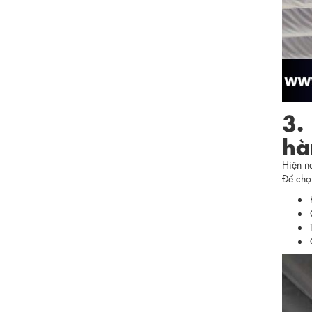
3.
hà
Hiện n
Để chọ