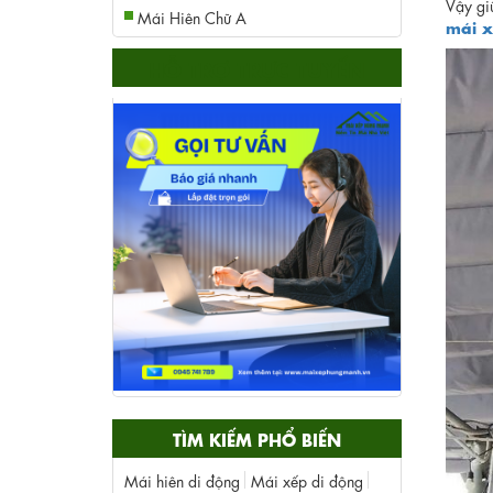
Vậy gi
Mái Hiên Chữ A
mái 
HỖ TRỢ TRỰC TUYẾN
TÌM KIẾM PHỔ BIẾN
Mái hiên di động
Mái xếp di động