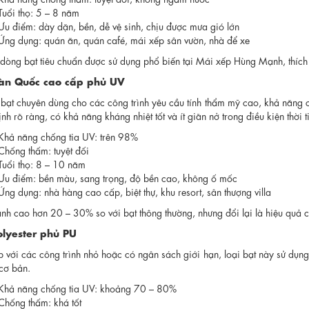
Tuổi thọ: 5 – 8 năm
Ưu điểm: dày dặn, bền, dễ vệ sinh, chịu được mưa gió lớn
Ứng dụng: quán ăn, quán café, mái xếp sân vườn, nhà để xe
dòng bạt tiêu chuẩn được sử dụng phổ biến tại Mái xếp Hùng Mạnh, thích h
àn Quốc cao cấp phủ UV
i bạt chuyên dùng cho các công trình yêu cầu tính thẩm mỹ cao, khả năng 
nh rõ ràng, có khả năng kháng nhiệt tốt và ít giãn nở trong điều kiện thời ti
Khả năng chống tia UV: trên 98%
Chống thấm: tuyệt đối
Tuổi thọ: 8 – 10 năm
Ưu điểm: bền màu, sang trọng, độ bền cao, không ố mốc
Ứng dụng: nhà hàng cao cấp, biệt thự, khu resort, sân thượng villa
nh cao hơn 20 – 30% so với bạt thông thường, nhưng đổi lại là hiệu quả cá
olyester phủ PU
p với các công trình nhỏ hoặc có ngân sách giới hạn, loại bạt này sử dụn
cơ bản.
Khả năng chống tia UV: khoảng 70 – 80%
Chống thấm: khá tốt