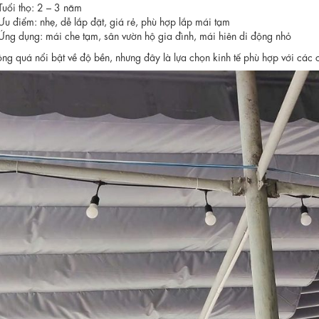
Tuổi thọ: 2 – 3 năm
Ưu điểm: nhẹ, dễ lắp đặt, giá rẻ, phù hợp lắp mái tạm
Ứng dụng: mái che tạm, sân vườn hộ gia đình, mái hiên di động nhỏ
ng quá nổi bật về độ bền, nhưng đây là lựa chọn kinh tế phù hợp với các 