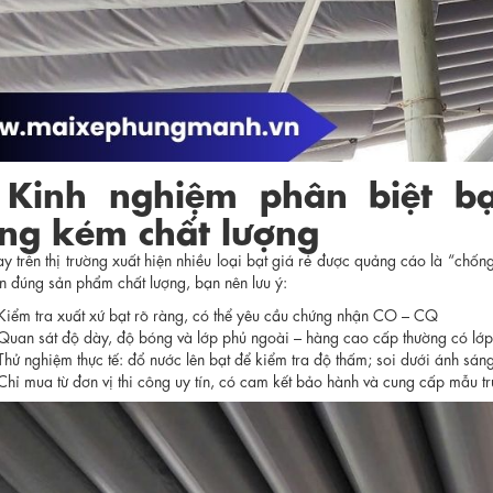
 Kinh nghiệm phân biệt b
ng kém chất lượng
ay trên thị trường xuất hiện nhiều loại bạt giá rẻ được quảng cáo là “ch
n đúng sản phẩm chất lượng, bạn nên lưu ý:
Kiểm tra xuất xứ bạt rõ ràng, có thể yêu cầu chứng nhận CO – CQ
Quan sát độ dày, độ bóng và lớp phủ ngoài – hàng cao cấp thường có lớ
Thử nghiệm thực tế: đổ nước lên bạt để kiểm tra độ thấm; soi dưới ánh sá
Chỉ mua từ đơn vị thi công uy tín, có cam kết bảo hành và cung cấp mẫu tr