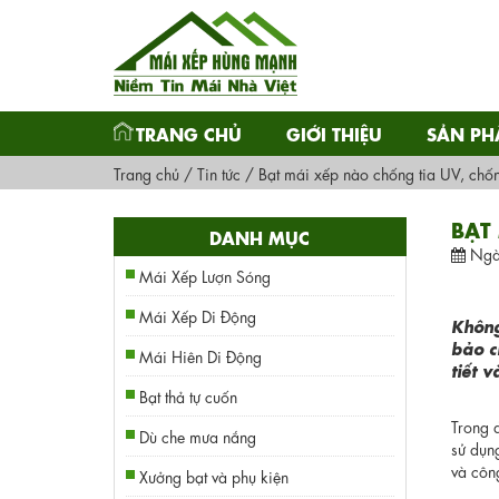
TRANG CHỦ
GIỚI THIỆU
SẢN P
Trang chủ
/
Tin tức
/
Bạt mái xếp nào chống tia UV, chốn
BẠT
DANH MỤC
Ngà
Mái Xếp Lượn Sóng
Mái Xếp Di Động
Không
bảo c
Mái Hiên Di Động
tiết 
Bạt thả tự cuốn
Trong đ
Dù che mưa nắng
sử dụng
và côn
Xưởng bạt và phụ kiện