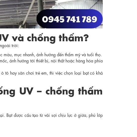
 UV và chống thấm?
ngoài trời:
c màu, mục nhanh, ảnh hưởng đến thẩm mỹ và tuổi thọ.
c, ảnh hưởng tới thiết bị, nội thất hoặc hàng hóa phía
 tô hay sân chơi trẻ em, thì việc chọn loại bạt có khả
hống UV – chống thấm
i. Bạt được cấu tạo từ vải sợi chịu lực ở giữa, phủ lớp