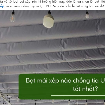
ữa vô số loại bạt xếp trên thị trường hiện nay, đâu là lựa chọn tối ưu? 
xếp
, mái hiên di động uy tín tại TP.HCM phân tích chi tiết trong bài viết dư