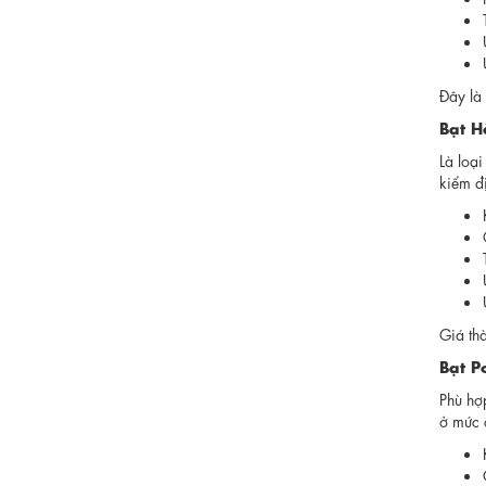
Đây là 
Bạt H
Là loạ
kiểm đị
Giá thà
Bạt P
Phù hợ
ở mức 