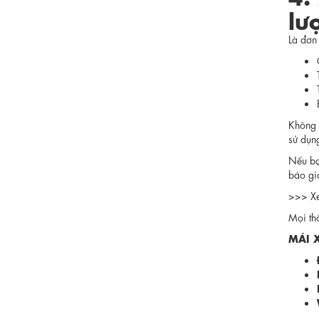
lư
Là đơn
Không 
sử dụng
Nếu bạn
báo giá
>>> X
Mọi thô
MÁI 