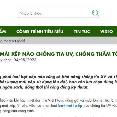
HẨM
CÔNG TRÌNH TIÊU BIỂU
TIN TỨC
VIDEO
g thấm tốt nhất?
 MÁI XẾP NÀO CHỐNG TIA UV, CHỐNG THẤM T
y đăng: 04/08/2025
 phải loại bạt xếp nào cũng có khả năng chống tia UV và 
hất lượng mái xếp sử dụng lâu dài, bạn cần lựa chọn đúng lo
và ngân sách, đồng thời thi công đúng kỹ thuật.
iều kiện khí hậu nhiệt đới như Việt Nam, nắng gắt và mưa lớn liên tục là n
bạt mái xếp
 mái xếp. Vì vậy, việc lựa chọn loại
vừa chống tia UV vừa
g năng của công trình.