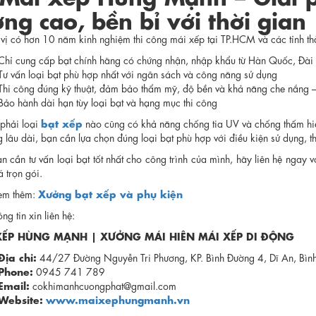
ợng cao, bền bỉ với thời gian
 vị có hơn 10 năm kinh nghiệm thi công mái xếp tại TP.HCM và các tỉnh 
Chỉ cung cấp bạt chính hãng có chứng nhận, nhập khẩu từ Hàn Quốc, Đài L
Tư vấn loại bạt phù hợp nhất với ngân sách và công năng sử dụng
Thi công đúng kỹ thuật, đảm bảo thẩm mỹ, độ bền và khả năng che nắng – 
Bảo hành dài hạn tùy loại bạt và hạng mục thi công
bạt xếp
phải loại
nào cũng có khả năng chống tia UV và chống thấm hi
 lâu dài, bạn cần lựa chọn đúng loại bạt phù hợp với điều kiện sử dụng, thờ
 cần tư vấn loại bạt tốt nhất cho công trình của mình, hãy liên hệ ngay 
 trọn gói.
Xưởng bạt xếp và phụ kiện
em thêm:
ng tin xin liên hệ:
XẾP HÙNG MẠNH | XƯỞNG MÁI HIÊN MÁI XẾP DI ĐỘNG
Địa chỉ:
44/27 Đường Nguyễn Tri Phương, KP. Bình Đường 4, Dĩ An, Bìn
Phone:
0945 741 789
Email:
cokhimanhcuongphat@gmail.com
Website:
www.maixephungmanh.vn