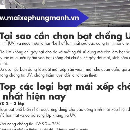
 Tại sao cần chọn bạt chống
 tím (UV) và nước mưa là hai “kẻ thù” lớn nhất của các công trình mái che 
Tia UV không chỉ gây hại cho da và mắt người sử dụng mà còn làm bạt bạ
Nước mưa, nếu ngấm vào bạt không đạt chuẩn, sẽ gây dột mái, sinh nấm mố
dưới.
Do đó, nếu bạn đang lắp đặt mái xếp sân vườn, mái che quán café, gara ô
năng chống tia UV, chống thấm tuyệt đối là rất cần thiết.
 Top các loại bạt mái xếp c
t nhất hiện nay
VC 2 – 3 lớp
 loại bạt phổ biến nhất được ứng dụng cho các công trình mái xếp hiện đạ
VC hai mặt và có bổ sung lớp kháng tia UV.
Khả năng chống tia UV: 90 – 95%
Khả năng chống thấm: tuyệt đối, không ngấm nước