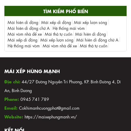
TÌM KIẾM PHỔ BIẾN
Mái hiên di động
Mái xếp di động
Mái xếp lượn sóng
Mái hiên di động chữ A
Hệ thống mái vòm
Mái vòm nhà để xe
Mái thả tự cuốn
Mái hiên di động
Mái xếp di động
Mái xếp lượn sóng
Mái hiên di động chữ A
Hệ thống mái vòm
Mái vòm nhà để xe
Mái thả tự cuốn
MÁI XẾP HÙNG MẠNH
Địa chỉ:
44/27 Đường Nguyễn Tri Phương, KP. Bình Đường 4, Dĩ
An, Bình Dương
Phone:
0945 741 789
Email:
Cokhimanhcuongphat@gmail.com
Website:
https://maixephungmanh.vn/
KẾT NỐI