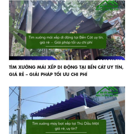
TÌM XƯỞNG MÁI XẾP DI ĐỘNG TẠI BẾN CÁT UY TÍN,
GIÁ RẺ – GIẢI PHÁP TỐI ƯU CHI PHÍ