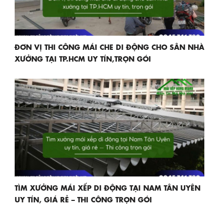
ĐƠN VỊ THI CÔNG MÁI CHE DI ĐỘNG CHO SÂN NHÀ
XƯỞNG TẠI TP.HCM UY TÍN,TRỌN GÓI
TÌM XƯỞNG MÁI XẾP DI ĐỘNG TẠI NAM TÂN UYÊN
UY TÍN, GIÁ RẺ – THI CÔNG TRỌN GÓI