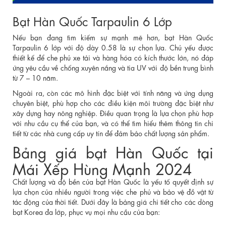
Bạt Hàn Quốc Tarpaulin 6 Lớp
Nếu bạn đang tìm kiếm sự mạnh mẽ hơn, bạt Hàn Quốc
Tarpaulin 6 lớp với độ dày 0.58 là sự chọn lựa. Chủ yếu được
thiết kế để che phủ xe tải và hàng hóa có kích thước lớn, nó đáp
ứng yêu cầu về chống xuyên nắng và tia UV với độ bền trung bình
từ 7 – 10 năm.
Ngoài ra, còn các mô hình đặc biệt với tính năng và ứng dụng
chuyên biệt, phù hợp cho các điều kiện môi trường đặc biệt như
xây dựng hay nông nghiệp. Điều quan trọng là lựa chọn phù hợp
với nhu cầu cụ thể của bạn, và có thể tìm hiểu thêm thông tin chi
tiết từ các nhà cung cấp uy tín để đảm bảo chất lượng sản phẩm.
Bảng giá bạt Hàn Quốc tại
Mái Xếp Hùng Mạnh 2024
Chất lượng và độ bền của bạt Hàn Quốc là yếu tố quyết định sự
lựa chọn của nhiều người trong việc che phủ và bảo vệ đồ vật từ
tác động của thời tiết. Dưới đây là bảng giá chi tiết cho các dòng
bạt Korea đa lớp, phục vụ mọi nhu cầu của bạn: