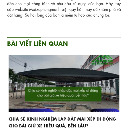
đắn cho mọi công trình và nhu cầu sử dụng của bạn. Hãy truy
cập website Maixephungmanh.vn) ngay hôm nay để khám phá và
đặt hàng! Sự hài lòng của bạn là niềm tự hào của chúng tôi.
BÀI VIẾT LIÊN QUAN
CHIA SẺ KINH NGHIỆM LẮP ĐẶT MÁI XẾP DI ĐỘNG
CHO BÃI GIỮ XE HIỆU QUẢ, BỀN LÂU?