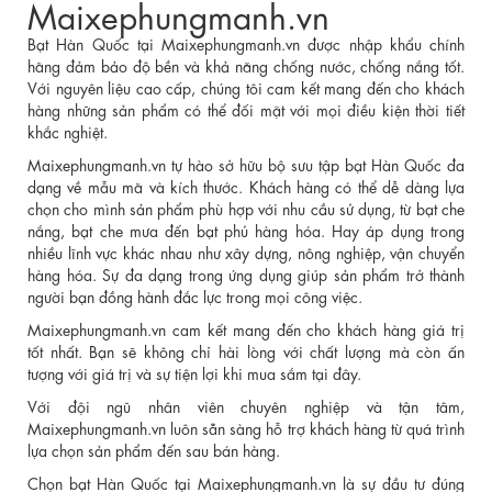
Maixephungmanh.vn
Bạt Hàn Quốc tại Maixephungmanh.vn được nhập khẩu chính
hãng đảm bảo độ bền và khả năng chống nước, chống nắng tốt.
Với nguyên liệu cao cấp, chúng tôi cam kết mang đến cho khách
hàng những sản phẩm có thể đối mặt với mọi điều kiện thời tiết
khắc nghiệt.
Maixephungmanh.vn tự hào sở hữu bộ sưu tập bạt Hàn Quốc đa
dạng về mẫu mã và kích thước. Khách hàng có thể dễ dàng lựa
chọn cho mình sản phẩm phù hợp với nhu cầu sử dụng, từ bạt che
nắng, bạt che mưa đến bạt phủ hàng hóa. Hay áp dụng trong
nhiều lĩnh vực khác nhau như xây dựng, nông nghiệp, vận chuyển
hàng hóa. Sự đa dạng trong ứng dụng giúp sản phẩm trở thành
người bạn đồng hành đắc lực trong mọi công việc.
Maixephungmanh.vn cam kết mang đến cho khách hàng giá trị
tốt nhất. Bạn sẽ không chỉ hài lòng với chất lượng mà còn ấn
tượng với giá trị và sự tiện lợi khi mua sắm tại đây.
Với đội ngũ nhân viên chuyên nghiệp và tận tâm,
Maixephungmanh.vn luôn sẵn sàng hỗ trợ khách hàng từ quá trình
lựa chọn sản phẩm đến sau bán hàng.
Chọn bạt Hàn Quốc tại Maixephungmanh.vn là sự đầu tư đúng