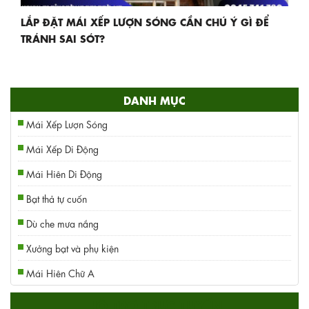
LẮP ĐẶT MÁI XẾP LƯỢN SÓNG CẦN CHÚ Ý GÌ ĐỂ
TRÁNH SAI SÓT?
DANH MỤC
Mái Xếp Lượn Sóng
Mái Xếp Di Động
Mái Hiên Di Động
Bạt thả tự cuốn
Dù che mưa nắng
Xưởng bạt và phụ kiện
Mái Hiên Chữ A
HỖ TRỢ TRỰC TUYẾN