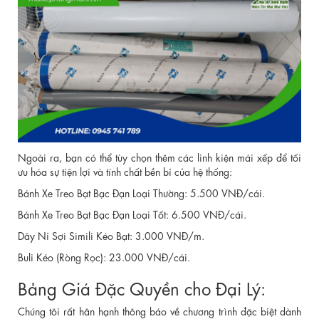
Ngoài ra, bạn có thể tùy chọn thêm các linh kiện mái xếp để tối
ưu hóa sự tiện lợi và tính chất bền bỉ của hệ thống:
Bánh Xe Treo Bạt Bạc Đạn Loại Thường: 5.500 VNĐ/cái.
Bánh Xe Treo Bạt Bạc Đạn Loại Tốt: 6.500 VNĐ/cái.
Dây Nỉ Sợi Simili Kéo Bạt: 3.000 VNĐ/m.
Buli Kéo (Ròng Rọc): 23.000 VNĐ/cái.
Bảng Giá Đặc Quyền cho Đại Lý:
Chúng tôi rất hân hạnh thông báo về chương trình đặc biệt dành