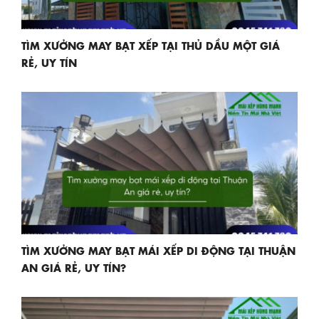
TÌM XƯỞNG MAY BẠT XẾP TẠI THỦ DẦU MỘT GIÁ
RẺ, UY TÍN
TÌM XƯỞNG MAY BẠT MÁI XẾP DI ĐỘNG TẠI THUẬN
AN GIÁ RẺ, UY TÍN?