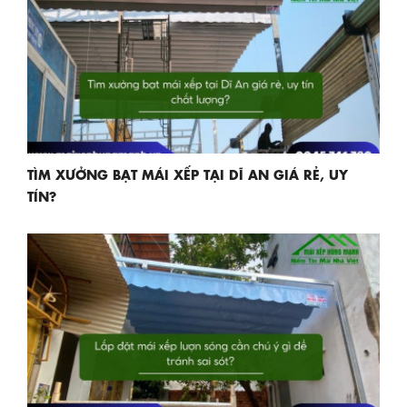
TÌM XƯỞNG BẠT MÁI XẾP TẠI DĨ AN GIÁ RẺ, UY
TÍN?